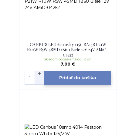
CANBUS LED žiarovky 1156 BA15S P21W
R10W R5W 4SMD 1860 Biele 12V 24V AMiO-
04252
Skladom odosielame do 1-3 dní
7,00 €
Pridať do košíka