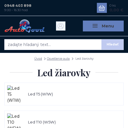
0948 403 898
0
ks
0,00 €
9:00 - 16:30 hod
Menu
Hľadať
Úvod
Osvetlenie auta
Led žiarovky
Led žiarovky
Led T5 (W1W)
Led T10 (W5W)