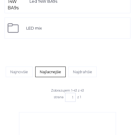
Led T4W BA9s
LED mix
Najnovšie
Najlacnejšie
Najdrahšie
Zobrazujem 1-43 z 43
strana
z 1