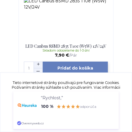
LED Canbus 8SMD 2835 T10e (W5W) 12V/24V
Skladom odosielame do 1-3 dní
7,90 €
/
Pár
Pridať do košíka
Tieto internetové stránky používajú pre fungovanie Cookies.
Požívaním stránky súhlasíte s ich používaním.
Viac informácii
“Rychlost,”
Súhlasím
Nastavenia
100 %
odporúča
Súhlas môžete odmietnuť
tu
.
Overenyweb.cz