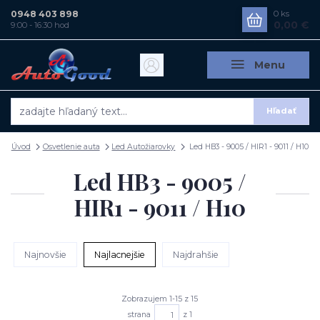
0948 403 898
0
ks
0,00 €
9:00 - 16:30 hod
Menu
Hľadať
Úvod
Osvetlenie auta
Led Autožiarovky
Led HB3 - 9005 / HIR1 - 9011 / H10
Led HB3 - 9005 /
HIR1 - 9011 / H10
Najnovšie
Najlacnejšie
Najdrahšie
Zobrazujem 1-15 z 15
strana
z 1