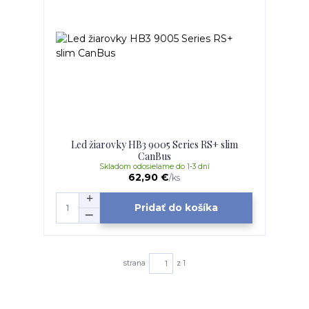
Led žiarovky HB3 9005 Series RS+ slim
CanBus
Skladom odosielame do 1-3 dní
62,90 €
/
ks
Pridať do košíka
strana
z 1