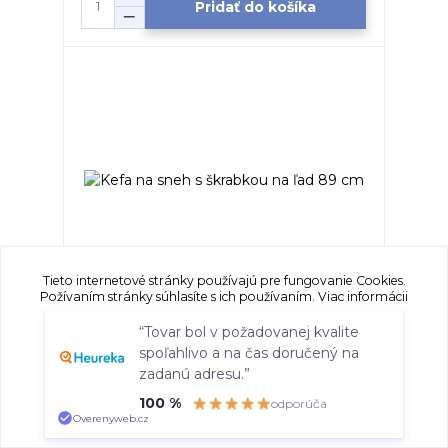
Pridať do košíka
Tieto internetové stránky používajú pre fungovanie Cookies.
Požívaním stránky súhlasíte s ich používaním.
Viac informácii
Kefa na sneh s škrabkou na ľad 89 cm
“Tovar bol v požadovanej kvalite
Skladom odosielame do 1-3 dní
spoľahlivo a na čas doručený na
7,60 €
/
ks
Súhlasím
Nastavenia
zadanú adresu.”
Pridať do košíka
100 %
odporúča
Súhlas môžete odmietnuť
tu
.
Overenyweb.cz