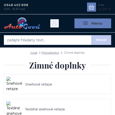
0948 403 898
0
ks
0,00 €
9:00 - 16:30 hod
Menu
Hľadať
Úvod
Príslušenstvo
Zimné doplnky
Zimné doplnky
Snehové reťaze
Textilné snehové reťaze