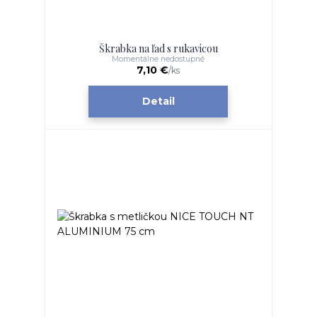
Škrabka na ľad s rukavicou
Momentálne nedostupné
7,10 €
/
ks
Detail