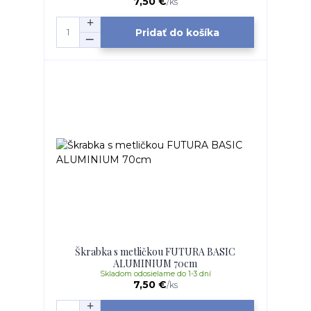
7,50 €
/
ks
Pridať do košíka
Škrabka s metličkou FUTURA BASIC
ALUMINIUM 70cm
Skladom odosielame do 1-3 dní
7,50 €
/
ks