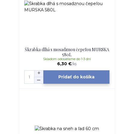
Škrabka dlhá s mosadznou čepeľou MURSKA
580L
Skladom odosielame do 1-3 dní
6,30 €
/
ks
Pridať do košíka