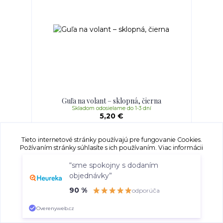
Guľa na volant – sklopná, čierna
Skladom odosielame do 1-3 dní
5,20 €
Pridať do košíka
Tieto internetové stránky používajú pre fungovanie Cookies.
Požívaním stránky súhlasíte s ich používaním.
Viac informácii
“sme spokojny s dodaním
objednávky”
Súhlasím
Nastavenia
90 %
odporúča
Súhlas môžete odmietnuť
tu
.
Overenyweb.cz