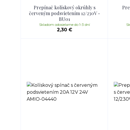
Prepínač kolískový okrúhly s
Pre
červeným podsvietením 12/230V -
BU01
Skladom odosielame do 1-3 dní
Sk
2,30 €