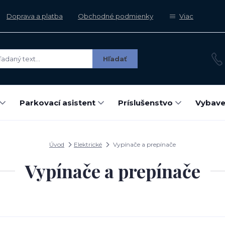
Doprava a platba
Obchodné podmienky
Viac
Hľadať
Parkovací asistent
Príslušenstvo
Vybave
Úvod
Elektrické
Vypínače a prepínače
Vypínače a prepínače