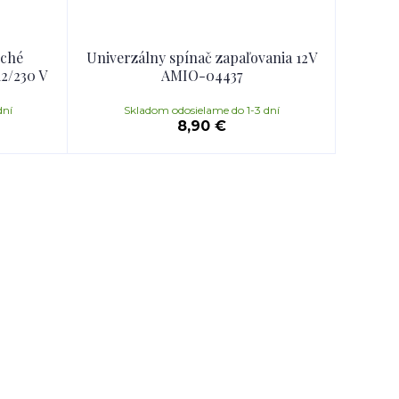
oché
Univerzálny spínač zapaľovania 12V
12/230 V
AMIO-04437
dní
Skladom odosielame do 1-3 dní
8,90 €