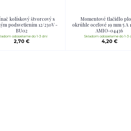
nač kolískový štvorcový s
Momentové tlačidlo pl
ým podsvetiením 12/230V -
okrúhle oceľové 19 mm 5 A 
BU02
AMIO-04436
ladom odosielame do 1-3 dní
Skladom odosielame do 1-3 
2,70 €
4,20 €