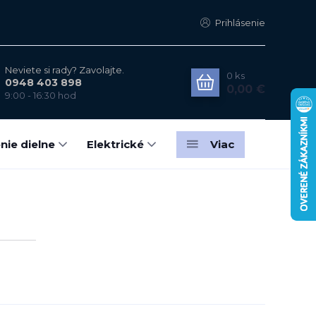
Prihlásenie
Neviete si rady? Zavolajte.
0
ks
0948 403 898
0,00 €
9:00 - 16:30 hod
nie dielne
Elektrické
Viac