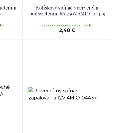
ietením
Kolískový spínač s červeným
8
podsvietením 6A 250V AMIO-04439
dní
Skladom odosielame do 1-3 dní
2,40 €