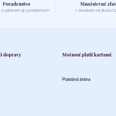
Poradenstvo
Množstevné zľa
 s výberom aj s problémom
v závislosti od druhu t
i dopravy
Možnosť platiť kartami
Platobná brána