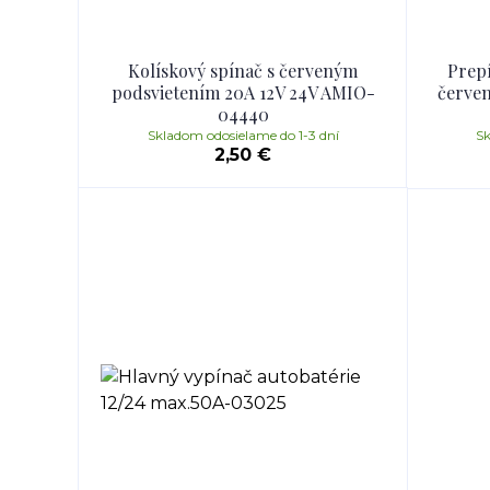
Kolískový spínač s červeným
Prepí
podsvietením 20A 12V 24V AMIO-
červen
04440
Skladom odosielame do 1-3 dní
Sk
2,50 €