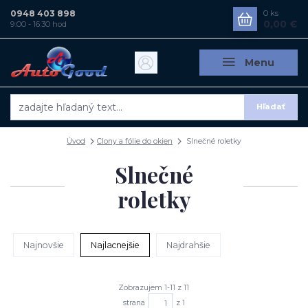
0948 403 898
0
ks
0,00 €
9:00 - 16:30 hod
Menu
Hľadať
Úvod
Clony a fólie do okien
Slnečné roletky
Slnečné
roletky
Najnovšie
Najlacnejšie
Najdrahšie
Zobrazujem 1-11 z 11
strana
z 1