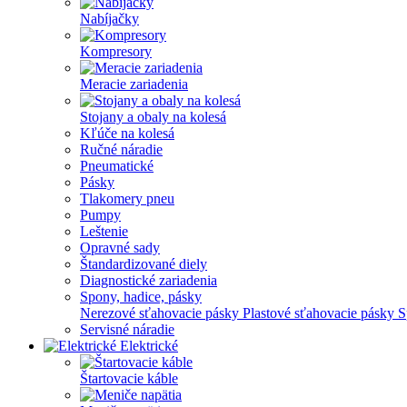
Nabíjačky
Kompresory
Meracie zariadenia
Stojany a obaly na kolesá
Kľúče na kolesá
Ručné náradie
Pneumatické
Pásky
Tlakomery pneu
Pumpy
Leštenie
Opravné sady
Štandardizované diely
Diagnostické zariadenia
Spony, hadice, pásky
Nerezové sťahovacie pásky
Plastové sťahovacie pásky
S
Servisné náradie
Elektrické
Štartovacie káble