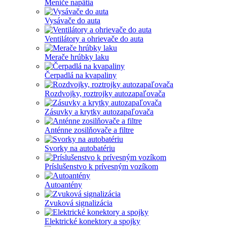
Meniče napätia
Vysávače do auta
Ventilátory a ohrievače do auta
Merače hrúbky laku
Čerpadlá na kvapaliny
Rozdvojky, roztrojky autozapaľovača
Zásuvky a krytky autozapaľovača
Anténne zosilňovače a filtre
Svorky na autobatériu
Príslušenstvo k prívesným vozíkom
Autoantény
Zvuková signalizácia
Elektrické konektory a spojky