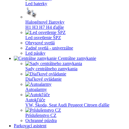
Led baterky
Halogénové žiarovky
H1
H3
H7
H4
ďalšie
Led osvetlenie ŠPZ
Obrysové svetlá
Zadné svetlá - univerzálne
Led pásiky
Centrálne zamykanie
Sady centrálneho zamykania
Diaľkové ovládanie
Autoalarmy
Autokľúče
VW, Škoda, Seat
Audi
Peugeot
Citroen
ďalšie
Príslušenstvo CZ
Ochranné púzdra
Parkovací asistent