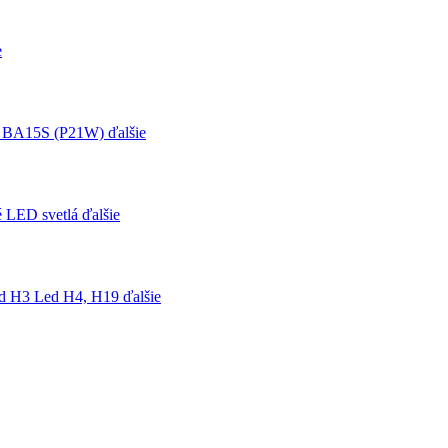
e
 BA15S (P21W)
ďalšie
é LED svetlá
ďalšie
d H3
Led H4, H19
ďalšie