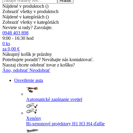
Hľadať
Nájdené v produktoch (
)
Zobraziť všetky v produktoch
Nájdené v kategóriách (
)
Zobraziť všetky v kategóriách
Neviete si rady? Zavolajte.
0948 403 898
9:00 - 16:30 hod
0
ks
za
0,00 €
Nákupný košík je prázdny
Potrebujete poradiť? Neváhajte nás kontaktovať.
Naozaj chcete odobrať tovar z košíku?
Áno, odobrať
Neodobrať
Osvetlenie auta
Automatické zapínanie svetiel
Xenóny
Bi-xenonové projektory
H1
H3
H4
ďalšie