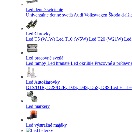
Led denné svietenie
Univerzálne denné svetlá
Audi
Volkswagen
Škoda
ďalši
Led žiarovky
Led T5 (W1W)
Led T10 (W5W)
Led T20 (W21W)
Led
Led pracovné svetlá
Led rampy
Led hranaté
Led okrúhle
Pracovné a prídavn
Led Autožiarovky
D1S/D1R, D2S/D2R, D3S, D4S, D5S, D8S
Led H1
Le
Led markery
Led výstražné majáky