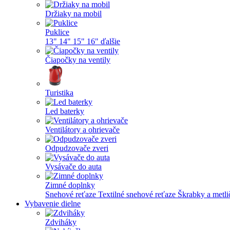
Držiaky na mobil
Puklice
13"
14"
15"
16"
ďalšie
Čiapočky na ventily
Turistika
Led baterky
Ventilátory a ohrievače
Odpudzovače zveri
Vysávače do auta
Zimné doplnky
Snehové reťaze
Textilné snehové reťaze
Škrabky a metl
Vybavenie dielne
Zdviháky