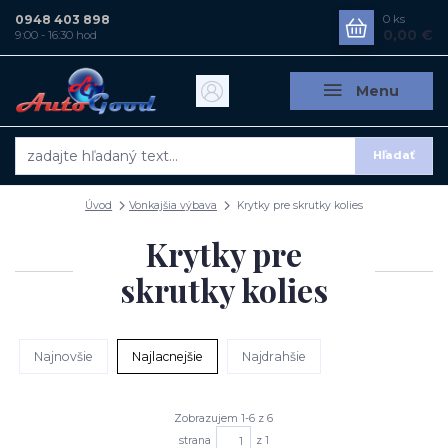
0948 403 898
0
ks
0,00 €
9:00 - 16:30 hod
Menu
Hľadať
Úvod
Vonkajšia výbava
Krytky pre skrutky kolies
Krytky pre
skrutky kolies
Najnovšie
Najlacnejšie
Najdrahšie
Zobrazujem 1-6 z 6
strana
z 1