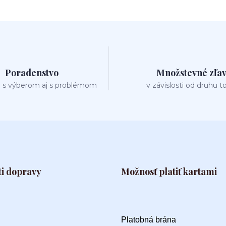
Poradenstvo
Množstevné zľa
 s výberom aj s problémom
v závislosti od druhu t
i dopravy
Možnosť platiť kartami
Platobná brána