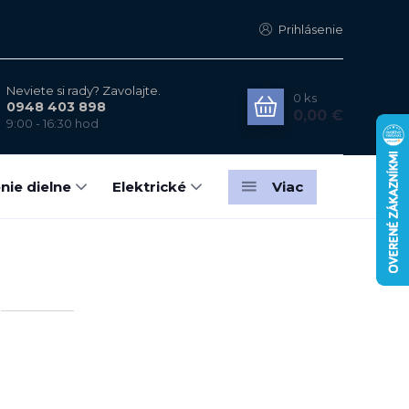
Prihlásenie
Neviete si rady? Zavolajte.
0
ks
0948 403 898
0,00 €
9:00 - 16:30 hod
nie dielne
Elektrické
Viac