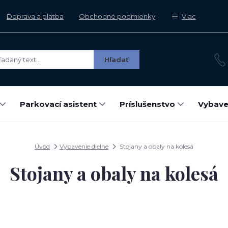
Doprava a platba
Obchodné podmienky
Viac
Hľadať
Parkovací asistent
Príslušenstvo
Vybave
Úvod
Vybavenie dielne
Stojany a obaly na kolesá
Stojany a obaly na kolesá