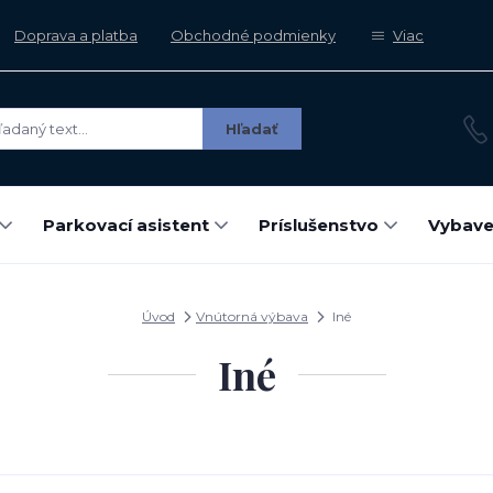
Doprava a platba
Obchodné podmienky
Viac
Hľadať
Parkovací asistent
Príslušenstvo
Vybave
Úvod
Vnútorná výbava
Iné
Iné