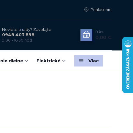
Prihlásenie
Neviete si rady? Zavolajte.
0
ks
0948 403 898
0,00 €
9:00 - 16:30 hod
nie dielne
Elektrické
Viac