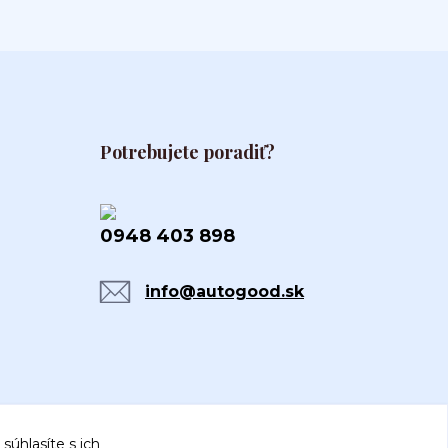
Potrebujete poradiť?
0948 403 898
info@autogood.sk
súhlasíte s ich