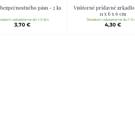
 bezpečnostného pásu - 2 ks
Vnútorné prídavné zrkadlo
11 x 6 x 6 cm
ladom odosielame do 1-3 dní
Skladom odosielame do 1-3 
3,70 €
4,30 €