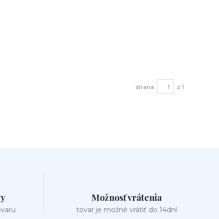
strana
z 1
vy
Možnosť vrátenia
ovaru
tovar je možné vrátiť do 14dní