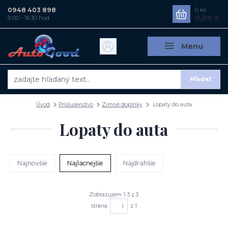
0948 403 898
0
ks
0,00 €
9:00 - 16:30 hod
Menu
Hľadať
Úvod
Príslušenstvo
Zimné doplnky
Lopaty do auta
Lopaty do auta
Najnovšie
Najlacnejšie
Najdrahšie
Zobrazujem 1-3 z 3
strana
z 1