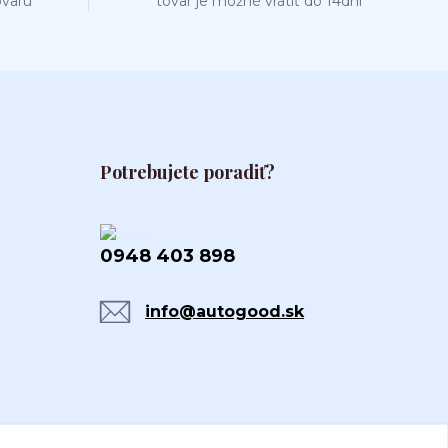
ovaru
tovar je možné vrátiť do 14dní
Potrebujete poradiť?
0948 403 898
info@autogood.sk