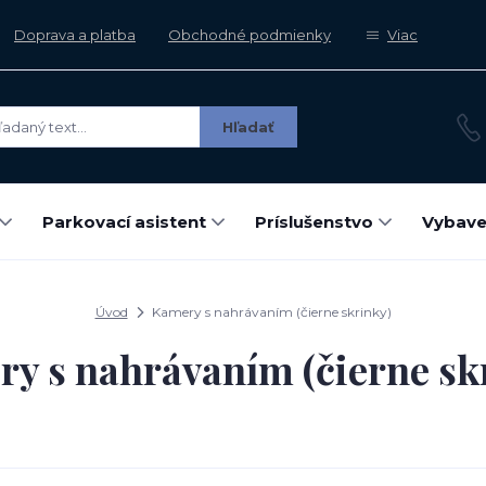
Doprava a platba
Obchodné podmienky
Viac
Hľadať
Parkovací asistent
Príslušenstvo
Vybave
Úvod
Kamery s nahrávaním (čierne skrinky)
y s nahrávaním (čierne sk