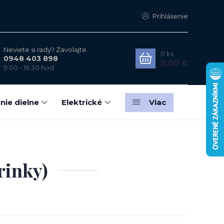
Prihlásenie
Neviete si rady? Zavolajte.
0
ks
0948 403 898
0,00 €
9:00 - 16:30 hod
nie dielne
Elektrické
Viac
rinky)