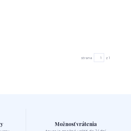
strana
z 1
vy
Možnosť vrátenia