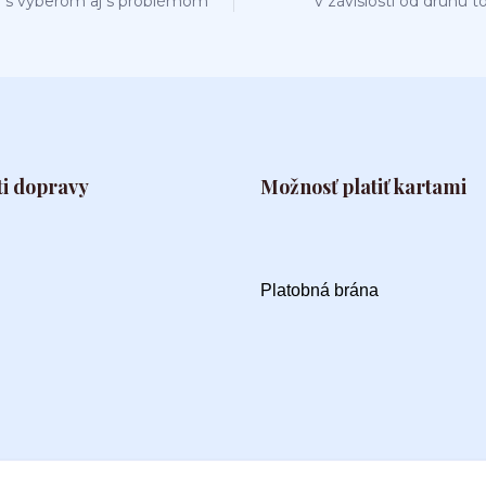
 s výberom aj s problémom
v závislosti od druhu t
i dopravy
Možnosť platiť kartami
Platobná brána