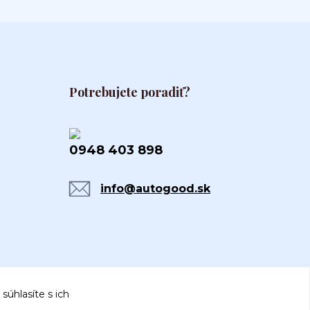
Potrebujete poradiť?
0948 403 898
info@autogood.sk
súhlasíte s ich