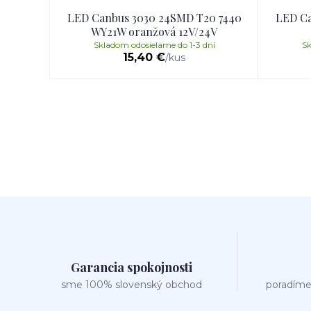
LED Canbus 3030 24SMD T20 7440
LED Ca
WY21W oranžová 12V/24V
Skladom odosielame do 1-3 dní
Sk
15,40 €
/
kus
Garancia spokojnosti
sme 100% slovenský obchod
poradíme