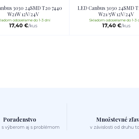
nbus 3030 24SMD T20 7440
LED Canbus 3030 24SMD T
W21W 12V/24V
W21/5W 12V/24V
ladom odosielame do 1-3 dní
Skladom odosielame do 1-3 
17,40 €
17,40 €
/
kus
/
kus
Poradenstvo
Množstevné zľa
 s výberom aj s problémom
v závislosti od druhu t