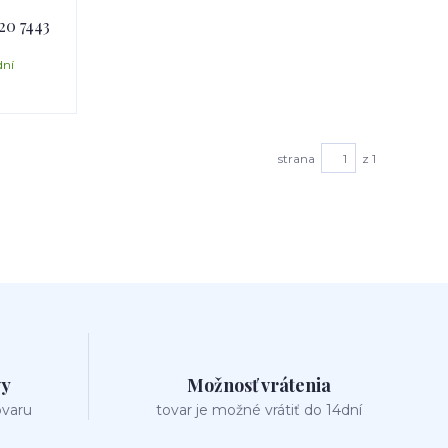
20 7443
dní
strana
z 1
vy
Možnosť vrátenia
ovaru
tovar je možné vrátiť do 14dní