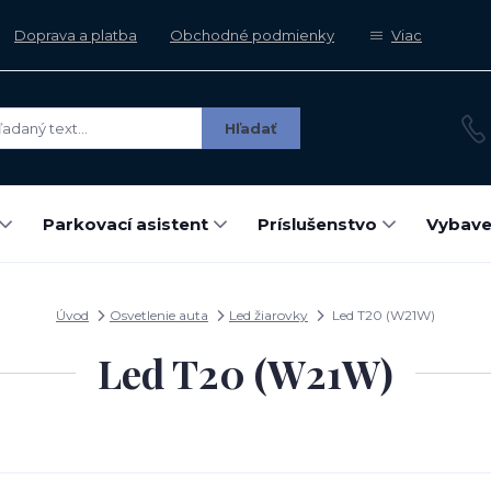
Doprava a platba
Obchodné podmienky
Viac
Hľadať
Parkovací asistent
Príslušenstvo
Vybave
Úvod
Osvetlenie auta
Led žiarovky
Led T20 (W21W)
Led T20 (W21W)