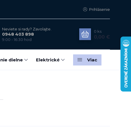
Prihlásenie
Neviete si rady? Zavolajte.
0
ks
0948 403 898
0,00 €
9:00 - 16:30 hod
nie dielne
Elektrické
Viac