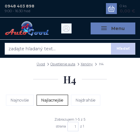
0948 403 898
0
ks
0,00 €
9:00 - 16:30 hod
Menu
Hľadať
Úvod
Osvetlenie auta
Xenóny
H4
H4
Najnovšie
Najlacnejšie
Najdrahšie
Zobrazujem 1-5 z 5
strana
z 1