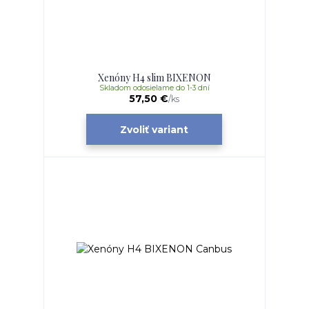
Xenóny H4 slim BIXENON
Skladom odosielame do 1-3 dní
57,50 €
/
ks
Zvoliť variant