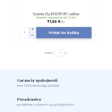
Xenóny H4 BIXENON Canbus
Skladom odosielame do 1-3 dní
71,50 €
/
ks
Pridať do košíka
strana
z 1
Garancia spokojnosti
sme 100% slovenský obchod
Poradenstvo
poradíme s výberom aj s problémom