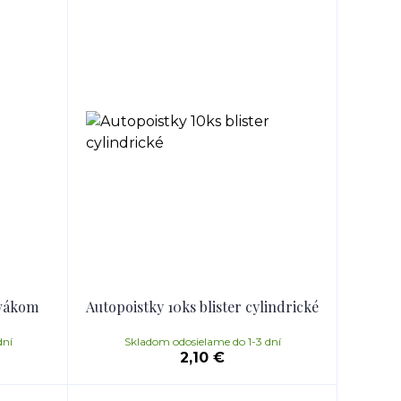
ovákom
Autopoistky 10ks blister cylindrické
dní
Skladom odosielame do 1-3 dní
2,10 €