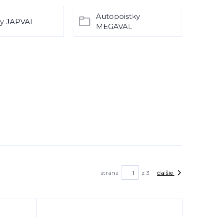
Autopoistky
ky JAPVAL
MEGAVAL
strana
z 3
ďalšie