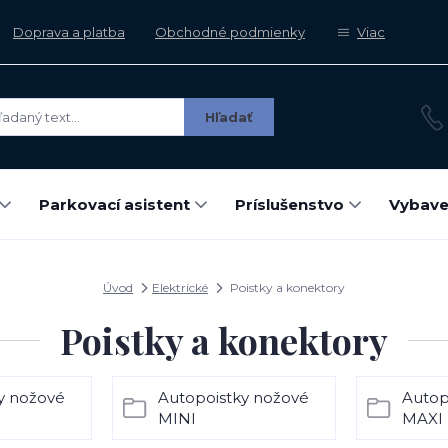
Doprava a platba
Obchodné podmienky
Viac
Hľadať
Parkovací asistent
Príslušenstvo
Vybave
Úvod
Elektrické
Poistky a konektory
Poistky a konektory
y nožové
Autopoistky nožové
Autop
MINI
MAXI