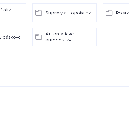
ržiaky
Súpravy autopoistiek
Poist
Automatické
y páskové
autopoistky