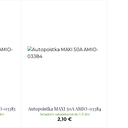
O-03383
Autopoistka MAXI 50A AMIO-03384
dní
Skladom odosielame do 1-3 dní
2,10 €