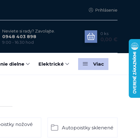
Prihlásenie
Neviete si rady? Zavolajte.
0
ks
0948 403 898
0,00 €
9:00 - 16:30 hod
nie dielne
Elektrické
Viac
oistky nožové
Autopoistky sklenené