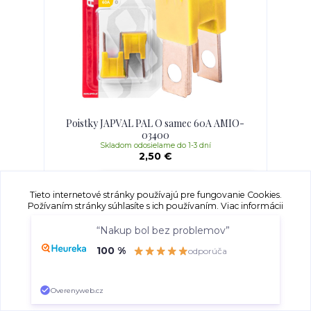
Poistky JAPVAL PAL O samec 60A AMIO-
03400
Skladom odosielame do 1-3 dní
2,50 €
Pridať do košíka
Tieto internetové stránky používajú pre fungovanie Cookies.
Požívaním stránky súhlasíte s ich používaním.
Viac informácii
“Nakup bol bez problemov”
Súhlasím
Nastavenia
100 %
odporúča
Súhlas môžete odmietnuť
tu
.
Overenyweb.cz