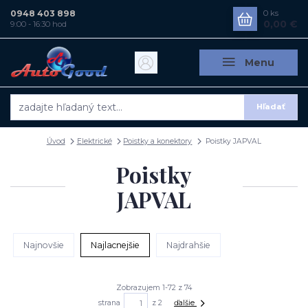
0948 403 898
0
ks
0,00 €
9:00 - 16:30 hod
Menu
Hľadať
Úvod
Elektrické
Poistky a konektory
Poistky JAPVAL
Poistky
JAPVAL
Najnovšie
Najlacnejšie
Najdrahšie
Zobrazujem 1-72 z 74
strana
z 2
ďalšie