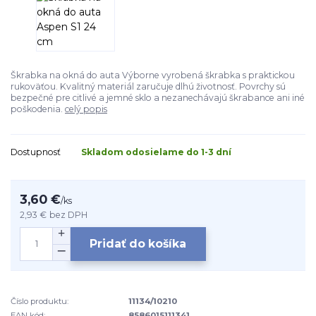
Škrabka na okná do auta Výborne vyrobená škrabka s praktickou
rukoväťou. Kvalitný materiál zaručuje dlhú životnosť. Povrchy sú
bezpečné pre citlivé a jemné sklo a nezanechávajú škrabance ani iné
poškodenia.
celý popis
Dostupnosť
Skladom odosielame do 1-3 dní
3,60 €
/
ks
2,93 €
bez DPH
Pridať do košíka
Číslo produktu:
11134/10210
EAN kód:
8586015111341