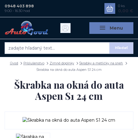
0948 403 898
0
ks
0,00 €
9:00 - 16:30 hod
Menu
Hľadať
Úvod
Príslušenstvo
Zimné doplnky
Škrabky a metličky na sneh
Škrabka na okná do auta Aspen S1 24 cm
Škrabka na okná do auta
Aspen S1 24 cm