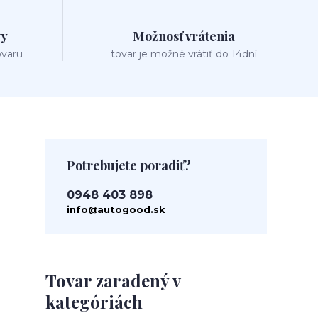
vy
Možnosť vrátenia
ovaru
tovar je možné vrátiť do 14dní
Potrebujete poradiť?
0948 403 898
info@autogood.sk
Tovar zaradený v
kategóriách