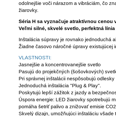
odolnejšie voči nárazom a vibráciám, čo z
žiarovky.
Séria H sa vyznačuje atraktívnou cenou 
Veľmi silné, skvelé svetlo, perfektná línia
Inštalácia súpravy je rovnako jednoduchá 
Žiadne časovo náročné úpravy existujúcej in
VLASTNOSTI:
Jasnejšie a koncentrovanejšie svetlo
Pasujú do projekčných (šošovkových) svetl
Pri správnej inštalácii nespôsobujú odlesky
Jednoduchá inštalácia "Plug & Play".
Poskytujú lepší zážitok z jazdy a bezpečno
Úspora energie: LED žiarovky spotrebujú m
pomáha šetriť palivo a znižovať emisie CO2
Skvelý dizajn, umožňujúci inštaláciu všade 