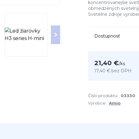
koncentrovanejšie svetl
obmedzených svetelnýc
Svetelné zdroje vyroben
Dostupnosť
21,40 €
/
ks
17,40 €
bez DPH
Číslo produktu:
03330
Výrobce:
Amio