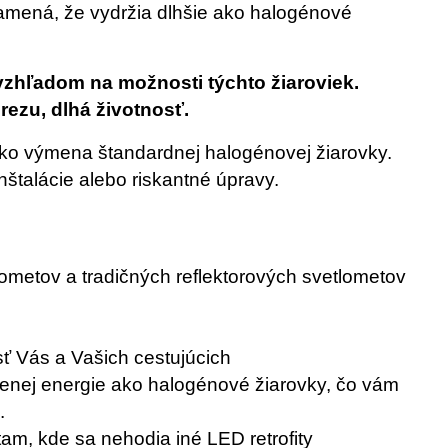
namená, že vydržia dlhšie ako halogénové
vzhľadom na možnosti týchto žiaroviek.
 rezu, dlhá životnosť.
ako výmena štandardnej halogénovej žiarovky.
štalácie alebo riskantné úpravy.
ometov a tradičných reflektorových svetlometov
sť Vás a Vašich cestujúcich
enej energie ako halogénové žiarovky, čo vám
.
tam, kde sa nehodia iné LED retrofity