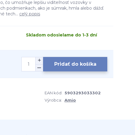
o, čo umožňuje lepšiu viditeľnosť vozovky v
h podmienkach, ako je súmrak, hmla alebo dážď.
é tech...
celý popis
Skladom odosielame do 1-3 dní
Pridať do košíka
EAN kód:
5903293033302
Výrobca:
Amio