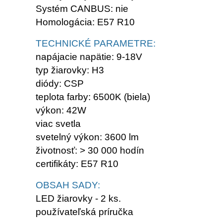
Systém CANBUS: nie
Homologácia: E57 R10
TECHNICKÉ PARAMETRE:
napájacie napätie: 9-18V
typ žiarovky: H3
diódy: CSP
teplota farby: 6500K (biela)
výkon: 42W
viac svetla
svetelný výkon: 3600 lm
životnosť: > 30 000 hodín
certifikáty: E57 R10
OBSAH SADY:
LED žiarovky - 2 ks.
používateľská príručka