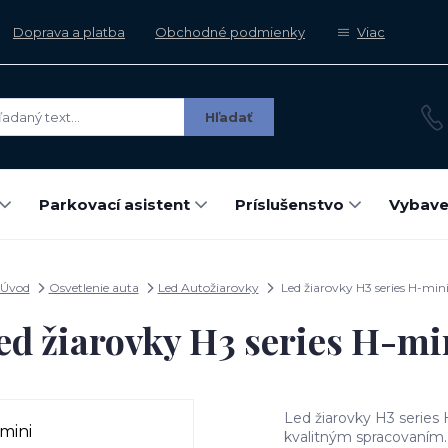
Doprava a platba
Obchodné podmienky
Viac
Hľadať
Parkovací asistent
Príslušenstvo
Vybave
Úvod
Osvetlenie auta
Led Autožiarovky
Led žiarovky H3 series H-min
ed žiarovky H3 series H-mi
Led žiarovky H3 series
kvalitným spracovaním.