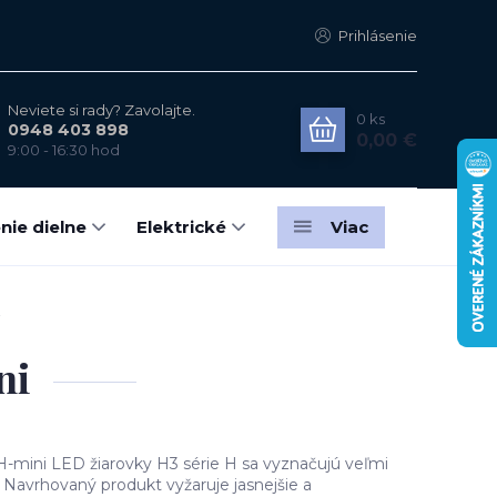
Prihlásenie
Neviete si rady? Zavolajte.
0
ks
0948 403 898
0,00 €
9:00 - 16:30 hod
nie dielne
Elektrické
Viac
i
ni
 H-mini LED žiarovky H3 série H sa vyznačujú veľmi
 Navrhovaný produkt vyžaruje jasnejšie a