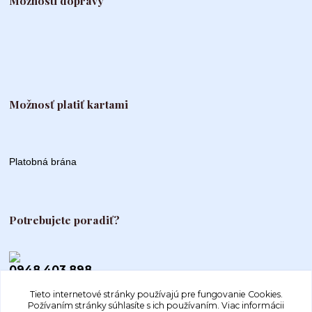
Možnosti dopravy
Možnosť platiť kartami
Platobná brána
Potrebujete poradiť?
0948 403 898
Tieto internetové stránky používajú pre fungovanie Cookies.
info@autogood.sk
Požívaním stránky súhlasíte s ich používaním.
Viac informácii