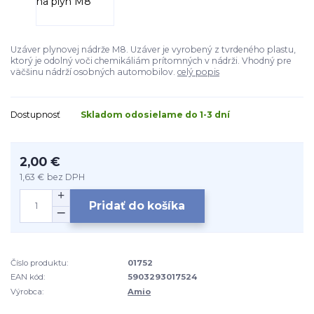
Uzáver plynovej nádrže M8. Uzáver je vyrobený z tvrdeného plastu,
ktorý je odolný voči chemikáliám prítomných v nádrži. Vhodný pre
väčšinu nádrží osobných automobilov.
celý popis
Dostupnosť
Skladom odosielame do 1-3 dní
2,00 €
1,63 €
bez DPH
Pridať do košíka
Číslo produktu:
01752
EAN kód:
5903293017524
Výrobca:
Amio