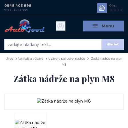
0948 403 898
0
ks
0,00 €
9:00 - 16:30 hod
Menu
Hľadať
Úvod
Vonkajšia výbava
Uzávery palivovej nádrže
Zátka nádrže na plyn
M8
Zátka nádrže na plyn M8