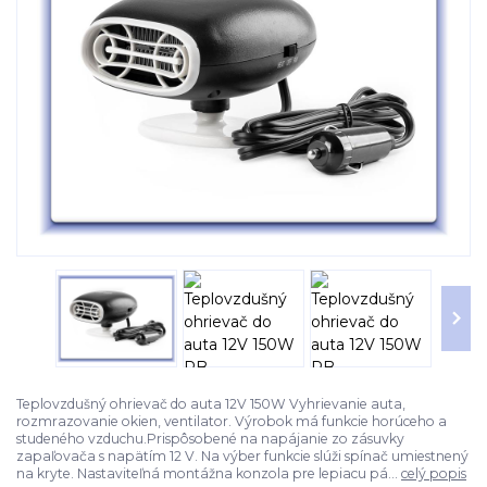
Teplovzdušný ohrievač do auta 12V 150W Vyhrievanie auta,
rozmrazovanie okien, ventilator. Výrobok má funkcie horúceho a
studeného vzduchu.Prispôsobené na napájanie zo zásuvky
zapaľovača s napätím 12 V. Na výber funkcie slúži spínač umiestnený
na kryte. Nastaviteľná montážna konzola pre lepiacu pá...
celý popis