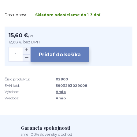
Dostupnosť
Skladom odosielame do 1-3 dní
15,60 €
/
ks
12,68 €
bez DPH
Pridať do košíka
Číslo produktu:
02900
EAN kód:
5903293029008
Výrobce:
Amio
Výrobca:
Amio
Garancia spokojnosti
sme 100% slovenský obchod