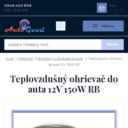
0948 403 898
0
ks
0,00 €
9:00 - 16:30 hod
Menu
Hľadať
Úvod
Elektrické
Ventilátory a ohrievače do auta
Teplovzdušný ohrievač
do auta 12V 150W RB
Teplovzdušný ohrievač do
auta 12V 150W RB