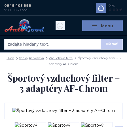
0948 403 898
0
ks
0,00 €
9:00 - 16:30 hod
Menu
Hľadať
Úvod
Vonkajšia výbava
Vzduchové filtre
Športový vzduchový filter + 3
adaptéry AF-Chrom
Športový vzduchový filter +
3 adaptéry AF-Chrom