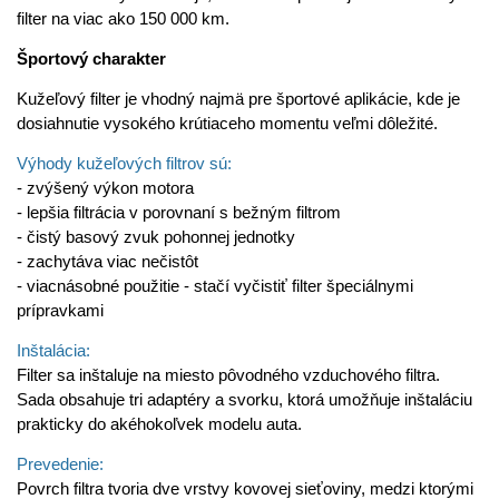
filter na viac ako 150 000 km.
Športový charakter
Kužeľový filter je vhodný najmä pre športové aplikácie, kde je
dosiahnutie vysokého krútiaceho momentu veľmi dôležité.
Výhody kužeľových filtrov sú:
- zvýšený výkon motora
- lepšia filtrácia v porovnaní s bežným filtrom
- čistý basový zvuk pohonnej jednotky
- zachytáva viac nečistôt
- viacnásobné použitie - stačí vyčistiť filter špeciálnymi
prípravkami
Inštalácia:
Filter sa inštaluje na miesto pôvodného vzduchového filtra.
Sada obsahuje tri adaptéry a svorku, ktorá umožňuje inštaláciu
prakticky do akéhokoľvek modelu auta.
Prevedenie:
Povrch filtra tvoria dve vrstvy kovovej sieťoviny, medzi ktorými