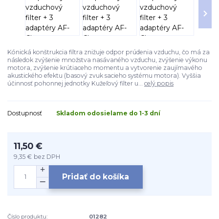
Kónická konštrukcia filtra znižuje odpor prúdenia vzduchu, čo má za
následok zvýšenie množstva nasávaného vzduchu, zvýšenie výkonu
motora, zvýšenie krútiaceho momentu a vytvorenie zaujímavého
akustického efektu (basový zvuk sacieho systému motora). Vyššia
účinnosť pohonnej jednotky Kužeľový filter u...
celý popis
Dostupnosť
Skladom odosielame do 1-3 dní
11,50 €
9,35 €
bez DPH
Pridať do košíka
Číslo produktu:
01282