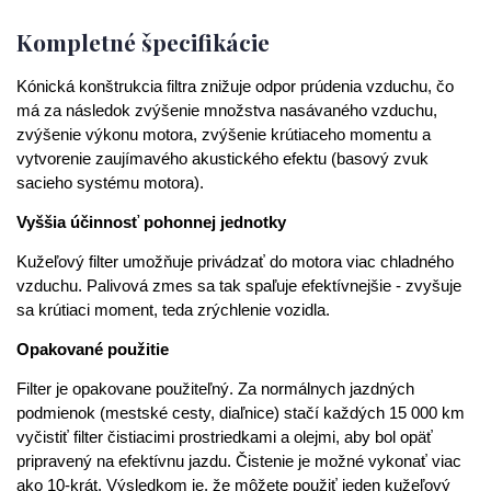
Kompletné špecifikácie
Kónická konštrukcia filtra znižuje odpor prúdenia vzduchu, čo
má za následok zvýšenie množstva nasávaného vzduchu,
zvýšenie výkonu motora, zvýšenie krútiaceho momentu a
vytvorenie zaujímavého akustického efektu (basový zvuk
sacieho systému motora).
Vyššia účinnosť pohonnej jednotky
Kužeľový filter umožňuje privádzať do motora viac chladného
vzduchu. Palivová zmes sa tak spaľuje efektívnejšie - zvyšuje
sa krútiaci moment, teda zrýchlenie vozidla.
Opakované použitie
Filter je opakovane použiteľný. Za normálnych jazdných
podmienok (mestské cesty, diaľnice) stačí každých 15 000 km
vyčistiť filter čistiacimi prostriedkami a olejmi, aby bol opäť
pripravený na efektívnu jazdu. Čistenie je možné vykonať viac
ako 10-krát. Výsledkom je, že môžete použiť jeden kužeľový