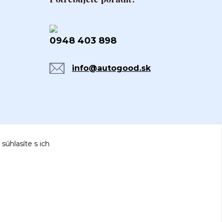
0948 403 898
info@autogood.sk
súhlasíte s ich