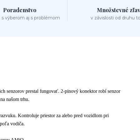
Poradenstvo
Množstevné zľa
 s výberom aj s problémom
v závislosti od druhu t
ich senzorov prestal fungovať. 2-pinový konektor robí senzor
 na našom trhu.
azvuku. Kontroluje priestor za alebo pred vozidlom pri
poľa vodiča.
nzorov AMiO.