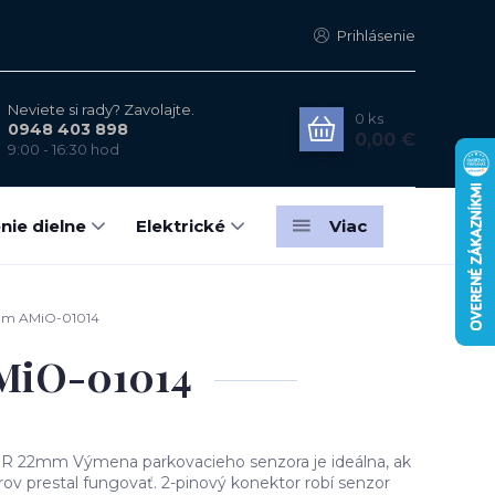
Prihlásenie
Neviete si rady? Zavolajte.
0
ks
0948 403 898
0,00 €
9:00 - 16:30 hod
nie dielne
Elektrické
Viac
2mm AMiO-01014
AMiO-01014
ER 22mm Výmena parkovacieho senzora je ideálna, ak
rov prestal fungovať. 2-pinový konektor robí senzor