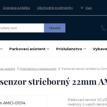
Doprava a platba
Obchodné podmienky
Viac
Hľadať
Parkovací asistent
Príslušenstvo
Vybave
cí asistent
Príslušenstvo (parkovanie)
Parkovací senzor strieborný 2
 senzor strieborný 22mm 
Parkovací senzor SILV
niektorý z vašich senzo