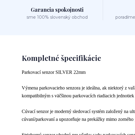
Garancia spokojnosti
sme 100% slovenský obchod
poradíme
Kompletné špecifikácie
Parkovací senzor SILVER 22mm
Výmena parkovacieho senzora je ideálna, ak niektorý z vaš
kompatibilným s väčšinou parkovacích riadiacich jednotiek
Cúvací senzor je moderný sledovací systém založený na ultr
cúvaní/parkovaní a upozorňuje na prekážky mimo zorného 
Strieborný senzor vhodný pre všetky sady parkovacích se