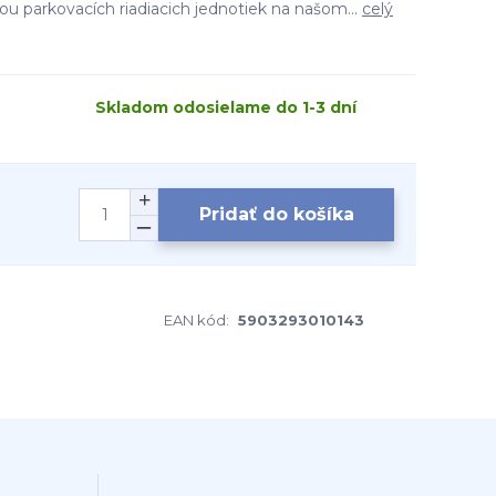
u parkovacích riadiacich jednotiek na našom...
celý
Skladom odosielame do 1-3 dní
Pridať do košíka
EAN kód:
5903293010143