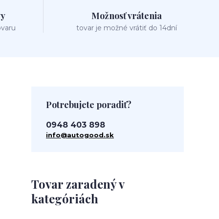
vy
Možnosť vrátenia
ovaru
tovar je možné vrátiť do 14dní
Potrebujete poradiť?
0948 403 898
info@autogood.sk
Tovar zaradený v
kategóriách