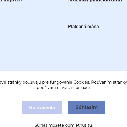
Platobná brána
ové stránky používajú pre fungovanie Cookies. Požívaním stránky 
používaním.
Viac informácii
Súhlasím
Nastavenia
Vytvorené na
Eshop-rychlo.sk
Súhlas môžete odmietnuť
tu
.