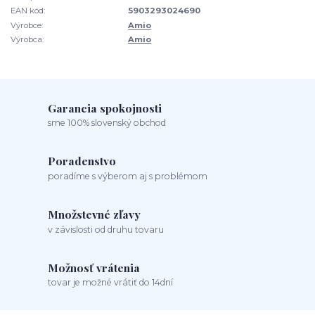
EAN kód:
5903293024690
Výrobce:
Amio
Výrobca:
Amio
Garancia spokojnosti
sme 100% slovenský obchod
Poradenstvo
poradíme s výberom aj s problémom
Množstevné zľavy
v závislosti od druhu tovaru
Možnosť vrátenia
tovar je možné vrátiť do 14dní