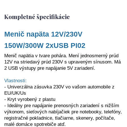
Kompletné špecifikácie
Menič napäta 12V/230V
150W/300W 2xUSB PI02
Menič napätia v tvare pohára. Mení jednosmerný prúd
12V na striedavý prúd 230V s upraveným sínusom. Má
2 USB výstupy pre napájanie 5V zariadení.
Vlastnosti:
- Univerzálna zásuvka 230V vo vašom automobile z
EU/UK/Us
- Kryt vyrobený z plastu
-
Ideálny pre napájanie prenosných zariadení s nižším
výkonom, sieťových nabíjačiek pre notebooky, telefóny,
registračné pokladnice, tlačiarne, skenery, počítače,
malé domáce spotrebiče atď.