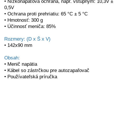
• Nízkonapäťová ochrana, napr. vstupným: 10,3V ±
0,5V
• Ochrana proti prehriatiu: 65 °C ± 5 °C
• Hmotnosť: 300 g
• Účinnosť meniča: 85%
Rozmery: (D x Š x V)
• 142x90 mm
Obsah:
• Menič napätia
• Kábel so zástrčkou pre autozapaľovač
• Používateľská príručka