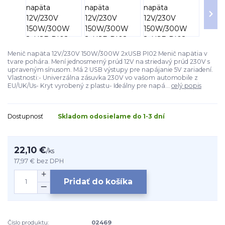
Menič napäta 12V/230V 150W/300W 2xUSB PI02 Menič napätia v
tvare pohára. Mení jednosmerný prúd 12V na striedavý prúd 230V s
upraveným sínusom. Má 2 USB výstupy pre napájanie 5V zariadení.
Vlastnosti:- Univerzálna zásuvka 230V vo vašom automobile z
EU/UK/Us- Kryt vyrobený z plastu- Ideálny pre napá...
celý popis
Dostupnosť
Skladom odosielame do 1-3 dní
22,10 €
/
ks
17,97 €
bez DPH
Pridať do košíka
Číslo produktu:
02469