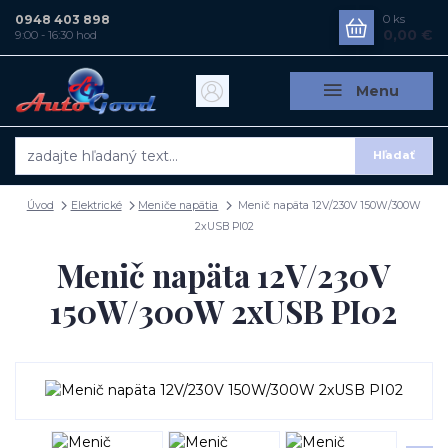
0948 403 898
0
ks
0,00 €
9:00 - 16:30 hod
Menu
Hľadať
Úvod
Elektrické
Meniče napätia
Menič napäta 12V/230V 150W/300W
2xUSB PI02
Menič napäta 12V/230V
150W/300W 2xUSB PI02