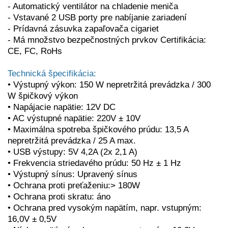
-
Automatický ventilátor na chladenie meniča
-
Vstavané 2 USB porty pre nabíjanie zariadení
-
Prídavná zásuvka zapaľovača cigariet
-
Má množstvo bezpečnostných prvkov Certifikácia:
CE, FC, RoHs
Technická špecifikácia:
• Výstupný výkon: 150 W nepretržitá prevádzka / 300
W špičkový výkon
• Napájacie napätie: 12V DC
• AC výstupné napätie: 220V ± 10V
• Maximálna spotreba špičkového prúdu: 13,5 A
nepretržitá prevádzka / 25 A max.
• USB výstupy: 5V 4,2A (2x 2,1 A)
• Frekvencia striedavého prúdu: 50 Hz ± 1 Hz
• Výstupný sínus: Upravený sínus
• Ochrana proti preťaženiu:> 180W
• Ochrana proti skratu: áno
• Ochrana pred vysokým napätím, napr. vstupným:
16,0V ± 0,5V