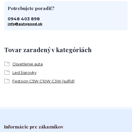
Potrebujete poradiť?
0948 403 898
info@autogood.sk
Tovar zaradený v kategóriách
Osvetlenie auta
Led žiarovky
Festoon C5W C10W C3W (sulfid)
Informácie pre zákazníkov