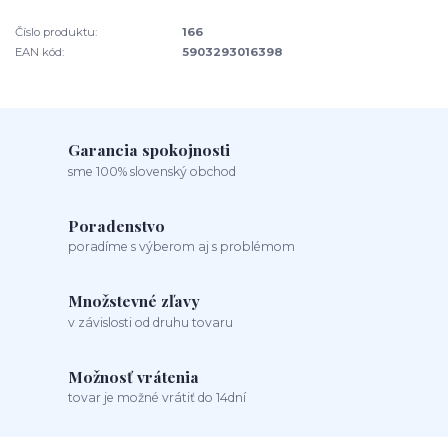
Číslo produktu:
166
EAN kód:
5903293016398
Garancia spokojnosti
sme 100% slovenský obchod
Poradenstvo
poradíme s výberom aj s problémom
Množstevné zľavy
v závislosti od druhu tovaru
Možnosť vrátenia
tovar je možné vrátiť do 14dní