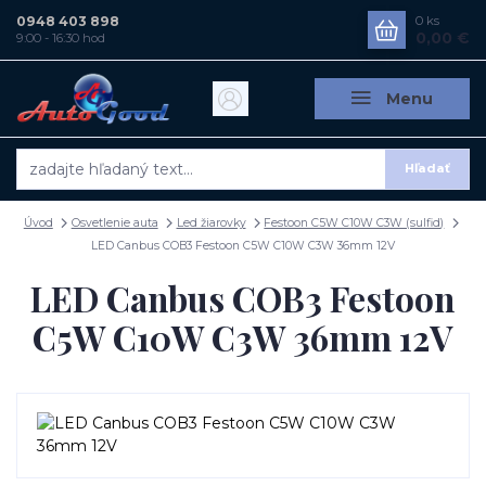
0948 403 898
0
ks
0,00 €
9:00 - 16:30 hod
Menu
Hľadať
Úvod
Osvetlenie auta
Led žiarovky
Festoon C5W C10W C3W (sulfid)
LED Canbus COB3 Festoon C5W C10W C3W 36mm 12V
LED Canbus COB3 Festoon
C5W C10W C3W 36mm 12V