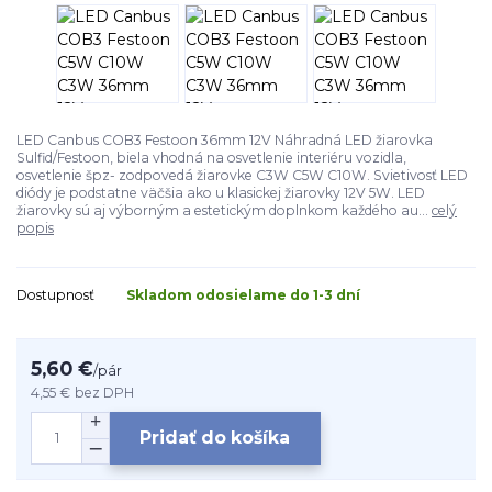
LED Canbus COB3 Festoon 36mm 12V Náhradná LED žiarovka
Sulfid/Festoon, biela vhodná na osvetlenie interiéru vozidla,
osvetlenie špz- zodpovedá žiarovke C3W C5W C10W. Svietivosť LED
diódy je podstatne väčšia ako u klasickej žiarovky 12V 5W. LED
žiarovky sú aj výborným a estetickým doplnkom každého au...
celý
popis
Dostupnosť
Skladom odosielame do 1-3 dní
5,60 €
/
pár
4,55 €
bez DPH
Pridať do košíka