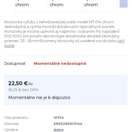
Koncovka výfuku z nehrdzavejúcej ocele model MT 014 chrom
Jednoduchá a rýchla montáž dotiahnutím špeciálnych svoriek.
Koncovku je možné upevniť aj napevno- zváraním.Po najazdení
500-1000 km prosím skontrolujte dotiahnutie skrutiek.Montážny
priemer: 33 - 55 mmRozmery koncovky sú uvedené na obrázku
celý
popis
Dostupnosť
Momentálne nedostupné
22,50 €
/
ks
18,29 €
bez DPH
Momentálne nie je k dispozícii
Číslo produktu:
01314
EAN kód:
5903293013144
Výrobca:
Amio