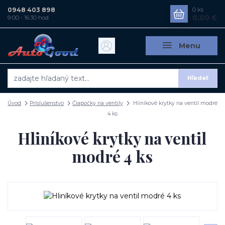
0948 403 898
0
ks
0,00 €
9:00 - 16:30 hod
Menu
Hľadať
Úvod
Príslušenstvo
Čiapočky na ventily
Hliníkové krytky na ventil modré
4 ks
Hliníkové krytky na ventil
modré 4 ks