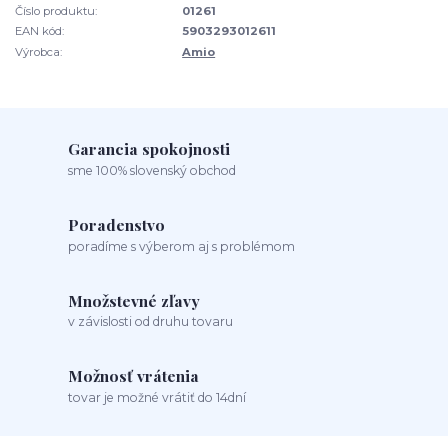
Číslo produktu:
01261
EAN kód:
5903293012611
Výrobca:
Amio
Garancia spokojnosti
sme 100% slovenský obchod
Poradenstvo
poradíme s výberom aj s problémom
Množstevné zľavy
v závislosti od druhu tovaru
Možnosť vrátenia
tovar je možné vrátiť do 14dní