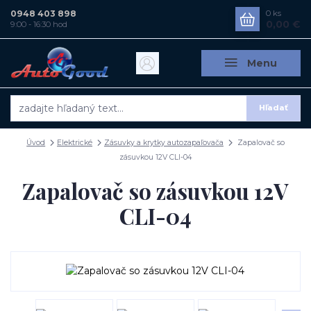
0948 403 898
0
ks
0,00 €
9:00 - 16:30 hod
Menu
Hľadať
Úvod
Elektrické
Zásuvky a krytky autozapaľovača
Zapalovač so
zásuvkou 12V CLI-04
Zapalovač so zásuvkou 12V
CLI-04