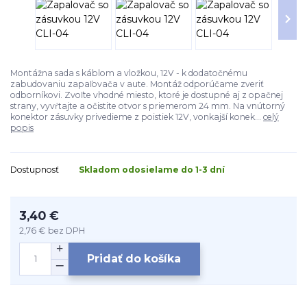
Montážna sada s káblom a vložkou, 12V - k dodatočnému
zabudovaniu zapaľovača v aute. Montáž odporúčame zveriť
odborníkovi. Zvoľte vhodné miesto, ktoré je dostupné aj z opačnej
strany, vyvŕtajte a očistite otvor s priemerom 24 mm. Na vnútorný
konektor zásuvky privedieme z poistiek 12V, vonkajší konek...
celý
popis
Dostupnosť
Skladom odosielame do 1-3 dní
3,40 €
2,76 €
bez DPH
Pridať do košíka