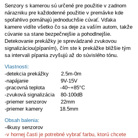
Senzory s kamerou sú určené pre použitie v zadnom
nárazniku pre každodenné použitie v premávke kde
spoľahlivo pomáhajú jednoduchšie cúvať. Vďaka
kamere vidíte všetko čo sa deje za vaším autom, takže
cúvanie sa stane bezpečnejšie a pohodlnejšie.
Detekovanie prekážky je sprevádzané zvukovou
signalizáciou(pípaním), čím ste k prekážke bližšie tým
sa intervali pípania zvyšujú až do súvislého tónu.
Vlastnosti:
-detekcia prekážky 2.5m-0m
-napájanie 9V-15V
-pracovná teplota -40~+85°C
-zvuková signalizácia 80-100dB
-priemer senzorov 22mm
-priemer kamery 18.5mm
Obsah balenia:
-4kusy senzorov
-v hornej časti je potrebné vybrať farbu
, ktorú chcete