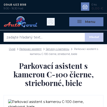
0948 403 898
0
ks
0,00 €
9:00 - 16:30 hod
Menu
Hľadať
Úvod
Parkovací asistent
Senzory s kamerou
Parkovací asistent s
kamerou C-100 čierne, strieborné, biele
Parkovací asistent s
kamerou C-100 čierne,
strieborné, biele