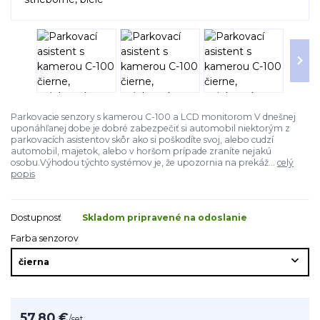
Parkovacie senzory s kamerou C-100 a LCD monitorom V dnešnej
uponáhľanej dobe je dobré zabezpečiť si automobil niektorým z
parkovacích asistentov skôr ako si poškodíte svoj, alebo cudzí
automobil, majetok, alebo v horšom prípade zraníte nejakú
osobu.Výhodou týchto systémov je, že upozornia na prekáž...
celý
popis
Dostupnosť
Skladom pripravené na odoslanie
Farba senzorov
57,80 €
/
set