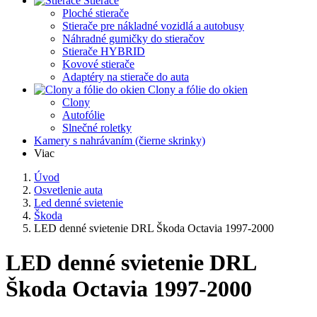
Stierače
Ploché stierače
Stierače pre nákladné vozidlá a autobusy
Náhradné gumičky do stieračov
Stierače HYBRID
Kovové stierače
Adaptéry na stierače do auta
Clony a fólie do okien
Clony
Autofólie
Slnečné roletky
Kamery s nahrávaním (čierne skrinky)
Viac
Úvod
Osvetlenie auta
Led denné svietenie
Škoda
LED denné svietenie DRL Škoda Octavia 1997-2000
LED denné svietenie DRL
Škoda Octavia 1997-2000