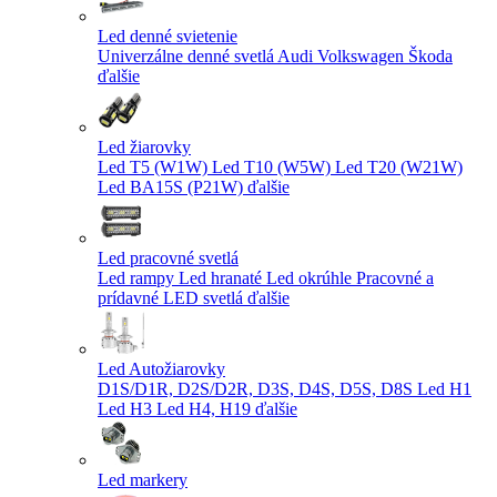
Led denné svietenie
Univerzálne denné svetlá
Audi
Volkswagen
Škoda
ďalšie
Led žiarovky
Led T5 (W1W)
Led T10 (W5W)
Led T20 (W21W)
Led BA15S (P21W)
ďalšie
Led pracovné svetlá
Led rampy
Led hranaté
Led okrúhle
Pracovné a
prídavné LED svetlá
ďalšie
Led Autožiarovky
D1S/D1R, D2S/D2R, D3S, D4S, D5S, D8S
Led H1
Led H3
Led H4, H19
ďalšie
Led markery