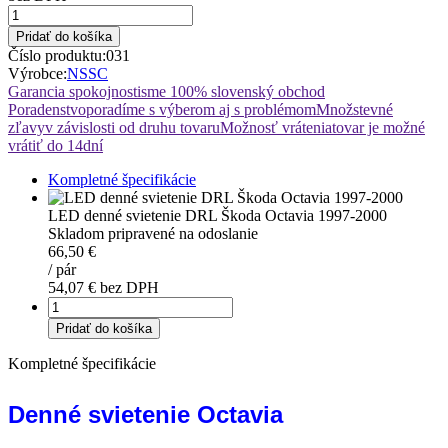
Pridať do košíka
Číslo produktu:
031
Výrobce:
NSSC
Garancia spokojnosti
sme 100% slovenský obchod
Poradenstvo
poradíme s výberom aj s problémom
Množstevné
zľavy
v závislosti od druhu tovaru
Možnosť vrátenia
tovar je možné
vrátiť do 14dní
Kompletné špecifikácie
LED denné svietenie DRL Škoda Octavia 1997-2000
Skladom pripravené na odoslanie
66,50 €
/
pár
54,07 € bez DPH
Pridať do košíka
Kompletné špecifikácie
Denné svietenie Octavia