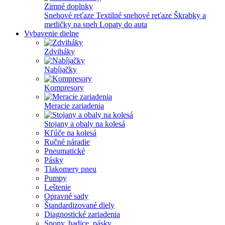
Zimné doplnky
Snehové reťaze
Textilné snehové reťaze
Škrabky a
metličky na sneh
Lopaty do auta
Vybavenie dielne
Zdviháky
Nabíjačky
Kompresory
Meracie zariadenia
Stojany a obaly na kolesá
Kľúče na kolesá
Ručné náradie
Pneumatické
Pásky
Tlakomery pneu
Pumpy
Leštenie
Opravné sady
Štandardizované diely
Diagnostické zariadenia
Spony, hadice, pásky