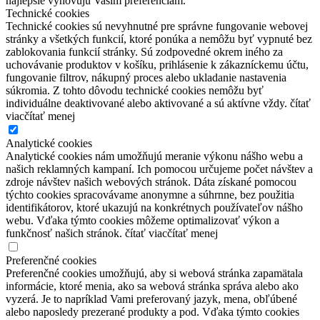
najlepšie vyhovujú Vašim preferenciám.
Technické cookies
Technické cookies sú nevyhnutné pre správne fungovanie webovej
stránky a všetkých funkcií, ktoré ponúka a nemôžu byť vypnuté bez
zablokovania funkcií stránky. Sú zodpovedné okrem iného za
uchovávanie produktov v košíku, prihlásenie k zákazníckemu účtu,
fungovanie filtrov, nákupný proces alebo ukladanie nastavenia
súkromia. Z tohto dôvodu technické cookies nemôžu byť
individuálne deaktivované alebo aktivované a sú aktívne vždy.
čítať
viac
čítať menej
Analytické cookies
Analytické cookies nám umožňujú meranie výkonu nášho webu a
našich reklamných kampaní. Ich pomocou určujeme počet návštev a
zdroje návštev našich webových stránok. Dáta získané pomocou
týchto cookies spracovávame anonymne a súhrnne, bez použitia
identifikátorov, ktoré ukazujú na konkrétnych používateľov nášho
webu. Vďaka týmto cookies môžeme optimalizovať výkon a
funkčnosť našich stránok.
čítať viac
čítať menej
Preferenčné cookies
Preferenčné cookies umožňujú, aby si webová stránka zapamätala
informácie, ktoré menia, ako sa webová stránka správa alebo ako
vyzerá. Je to napríklad Vami preferovaný jazyk, mena, obľúbené
alebo naposledy prezerané produkty a pod. Vďaka týmto cookies