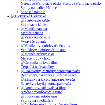
Nerezové sťahovacie pásky
Plastové sťahovacie pásky
Spony na hadice
Hadice
Servisné náradie
Elektrické
Štartovacie káble
Meniče napätia
Vysávače do auta
Ventilátory a ohrievače do auta
Merače hrúbky laku
Čerpadlá na kvapaliny
Rozdvojky, roztrojky autozapaľovača
Zásuvky a krytky autozapaľovača
Anténne zosilňovače a filtre
Svorky na autobatériu