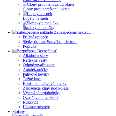
Clony proti namŕzaniu okien
Lopaty na sneh
Škrabky a metličky
Zabezpečenie nákladu
Pružné upínače
Sietky do batožinového priestoru
Popruhy
Bezpečnosť
Alkohol testery
Reflexné vesty
Odpudzovače zveri
Autolekárničky
Palivové lieviky
Ťažné laná
Kanistre a palivové lieviky
Zakladacie kliny pod kolesá
Výstražné trojuholníky
Označovanie vozidiel
Rukavice
Hasiace prístroje
Stojany