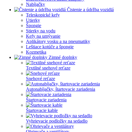
Nabíjačky
Čistenie a údržba vozidlá
Teleskopické kefy
Utierky
Špongie
Stierky na vodu
Kefy na umývanie
Aplikátory vosku a na pneumatiky
Leštiace kotúče a špongie
Kozmetika
Zimné doplnky
Textilné snehové reťaze
Snehové reťaze
Autonabíjačky, štartovacie zariadenia
Štartovacie zariadenia
Štartovacie kable
Vyhrievacie podložky na sedadlo
Ohrievače a ventilátory