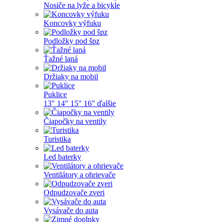
Nosiče na lyže a bicykle
Koncovky výfuku
Podložky pod špz
Ťažné laná
Držiaky na mobil
Puklice
13"
14"
15"
16"
ďalšie
Čiapočky na ventily
Turistika
Led baterky
Ventilátory a ohrievače
Odpudzovače zveri
Vysávače do auta