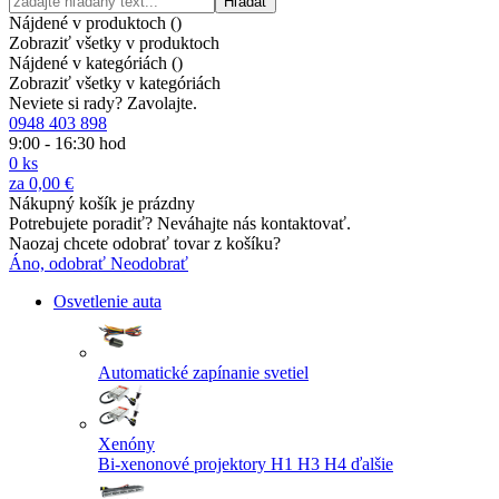
Hľadať
Nájdené v produktoch (
)
Zobraziť všetky v produktoch
Nájdené v kategóriách (
)
Zobraziť všetky v kategóriách
Neviete si rady? Zavolajte.
0948 403 898
9:00 - 16:30 hod
0
ks
za
0,00 €
Nákupný košík je prázdny
Potrebujete poradiť? Neváhajte nás kontaktovať.
Naozaj chcete odobrať tovar z košíku?
Áno, odobrať
Neodobrať
Osvetlenie auta
Automatické zapínanie svetiel
Xenóny
Bi-xenonové projektory
H1
H3
H4
ďalšie