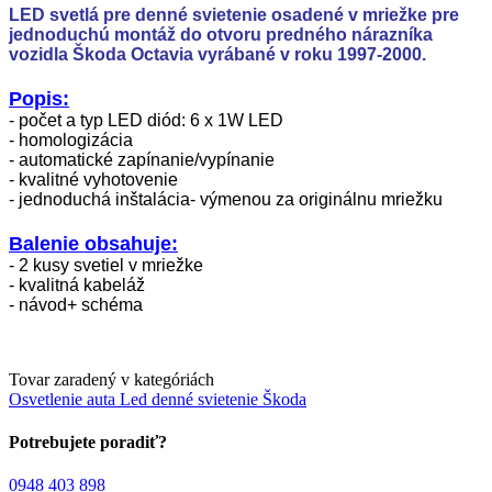
LED svetlá pre denné svietenie osadené v mriežke pre
jednoduchú montáž do otvoru predného nárazníka
vozidla Škoda Octavia vyrábané v roku 1997-2000.
Popis:
- počet a typ LED diód: 6 x 1W LED
- homologizácia
- automatické zapínanie/vypínanie
- kvalitné vyhotovenie
- jednoduchá inštalácia- výmenou za originálnu mriežku
Balenie obsahuje:
- 2 kusy svetiel v mriežke
- kvalitná kabeláž
- návod+ schéma
Tovar zaradený v kategóriách
Osvetlenie auta
Led denné svietenie
Škoda
Potrebujete poradiť?
0948 403 898