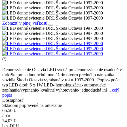
Zobraziť v plnej veľkosti
(
/
)
Denné svietenie Octavia LED svetlá pre denné svietenie osadené v
mriežke pre jednoduchú montáž do otvoru predného nárazníka
vozidla Škoda Octavia vyrábané v roku 1997-2000. Popis:- počet a
typ LED diód: 6 x 1W LED- homologizácia- automatické
zapínanie/vypínanie- kvalitné vyhotovenie- jednoduchá inš...
celý
popis
Dostupnosť
Skladom pripravené na odoslanie
66,50 €
/
pár
54,07 €
bez DPH