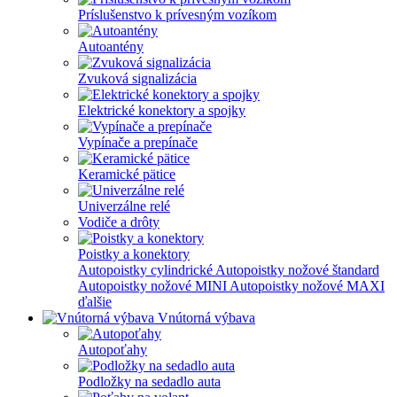
Príslušenstvo k prívesným vozíkom
Autoantény
Zvuková signalizácia
Elektrické konektory a spojky
Vypínače a prepínače
Keramické pätice
Univerzálne relé
Vodiče a drôty
Poistky a konektory
Autopoistky cylindrické
Autopoistky nožové štandard
Autopoistky nožové MINI
Autopoistky nožové MAXI
ďalšie
Vnútorná výbava
Autopoťahy
Podložky na sedadlo auta