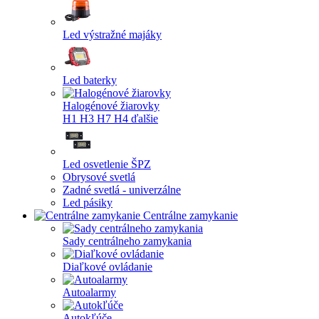
Led výstražné majáky
Led baterky
Halogénové žiarovky
H1
H3
H7
H4
ďalšie
Led osvetlenie ŠPZ
Obrysové svetlá
Zadné svetlá - univerzálne
Led pásiky
Centrálne zamykanie
Sady centrálneho zamykania
Diaľkové ovládanie
Autoalarmy
Autokľúče