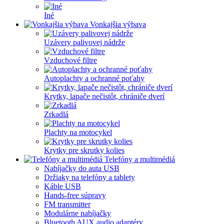
Iné
Vonkajšia výbava
Uzávery palivovej nádrže
Vzduchové filtre
Autoplachty a ochranné poťahy
Krytky, lapače nečistôt, chrániče dverí
Zrkadlá
Plachty na motocykel
Krytky pre skrutky kolies
Telefóny a multimédiá
Nabíjačky do auta USB
Držiaky na telefóny a tablety
Káble USB
Hands-free súpravy
FM transmitter
Modulárne nabíjačky
Bluetooth AUX audio adaptéry