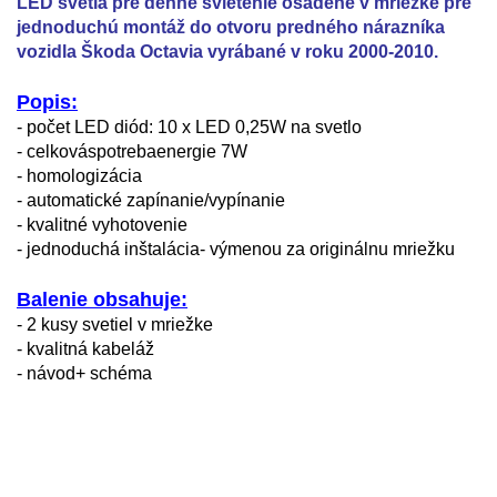
LED svetlá pre denné svietenie osadené v mriežke pre
jednoduchú montáž do otvoru predného nárazníka
vozidla Škoda Octavia vyrábané v roku 2000-2010.
Popis:
- počet LED diód: 10 x LED 0,25W na svetlo
-
celková
spotreba
energie
7W
- homologizácia
- automatické zapínanie/vypínanie
- kvalitné vyhotovenie
- jednoduchá inštalácia- výmenou za originálnu mriežku
Balenie obsahuje:
- 2 kusy svetiel v mriežke
- kvalitná kabeláž
- návod+ schéma