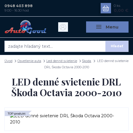
0948 403 898
0
ks
0,00 €
9:00 - 16:30 hod
Menu
Hľadať
Úvod
Osvetlenie auta
Led denné svietenie
Škoda
LED denné svietenie
DRL Škoda Octavia 2000-2010
LED denné svietenie DRL
Škoda Octavia 2000-2010
TOP produkt