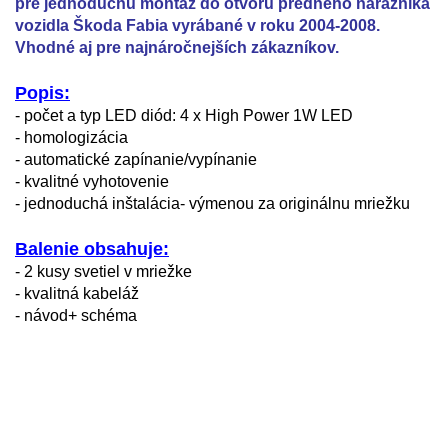
pre jednoduchú montáž do otvoru predného nárazníka
vozidla Škoda Fabia vyrábané v roku 2004-2008.
Vhodné aj pre najnáročnejších zákazníkov.
Popis:
- počet a typ LED diód: 4 x High Power 1W LED
- homologizácia
- automatické zapínanie/vypínanie
- kvalitné vyhotovenie
- jednoduchá inštalácia- výmenou za originálnu mriežku
Balenie obsahuje:
- 2 kusy svetiel v mriežke
- kvalitná kabeláž
- návod+ schéma