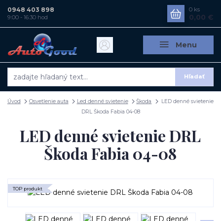
0948 403 898
0
ks
0,00 €
9:00 - 16:30 hod
Menu
Hľadať
Úvod
Osvetlenie auta
Led denné svietenie
Škoda
LED denné svietenie
DRL Škoda Fabia 04-08
LED denné svietenie DRL
Škoda Fabia 04-08
TOP produkt