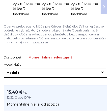
Obal vystreľovacieho kľúča pre Citroen 3-tlačidlovýV hornej časti je
potrebné vybrať, ktorý model si objednávate Obsah balenia: 3-
tlačidlový kľúč s nevyfrézovanou planžetou bez transpondéra a
diaľkového ovládania.Kľúč má miesto pre uloženie transpondéra(čip
Imobilizéru)Logo
celý popis
Dostupnosť
Momentálne nedostupné
Model kľúča
15,40 €
/
ks
12,52 €
bez DPH
Momentálne nie je k dispozícii