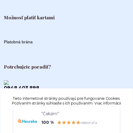
Možnosť platiť kartami
Platobná brána
Potrebujete poradiť?
0948 403 898
Tieto internetové stránky používajú pre fungovanie Cookies.
info@autogood.sk
Požívaním stránky súhlasíte s ich používaním.
Viac informácii
“Čakám”
Súhlasím
Nastavenia
100 %
odporúča