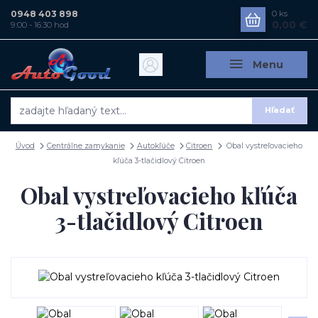
0948 403 898
0
ks
0,00 €
9:00 - 16:30 hod
Menu
Hľadať
Úvod
Centrálne zamykanie
Autokľúče
Citroen
Obal vystreľovacieho
kľúča 3-tlačidlový Citroen
Obal vystreľovacieho kľúča
3-tlačidlový Citroen