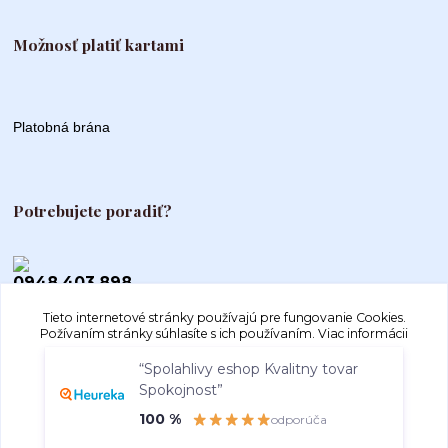
Možnosť platiť kartami
Platobná brána
Potrebujete poradiť?
0948 403 898
Tieto internetové stránky používajú pre fungovanie Cookies.
info@autogood.sk
Požívaním stránky súhlasíte s ich používaním.
Viac informácii
“Spolahlivy eshop Kvalitny tovar
Spokojnost”
Súhlasím
Nastavenia
100 %
odporúča