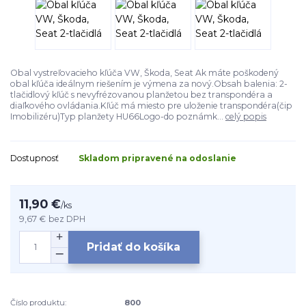
Obal vystreľovacieho kľúča VW, Škoda, Seat Ak máte poškodený
obal kľúča ideálnym riešením je výmena za nový.Obsah balenia: 2-
tlačidlový kľúč s nevyfrézovanou planžetou bez transpondéra a
diaľkového ovládania.Kľúč má miesto pre uloženie transpondéra(čip
Imobilizéru)Typ planžety HU66Logo-do poznámk...
celý popis
Dostupnosť
Skladom pripravené na odoslanie
11,90 €
/
ks
9,67 €
bez DPH
Pridať do košíka
Číslo produktu:
800