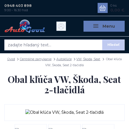
0948 403 898
0
ks
0,00 €
9:00 - 16:30 hod
Menu
Hľadať
Úvod
Centrálne zamykanie
Autokľúče
VW, Škoda, Seat
Obal kľúča
VW, Škoda, Seat 2-tlačidlá
Obal kľúča VW, Škoda, Seat
2-tlačidlá