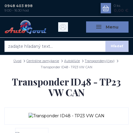
0948 403 898
0
ks
0,00 €
9:00 - 16:30 hod
Menu
Hľadať
Úvod
Centrálne zamykanie
Autokľúče
Transpondery(čipy)
Transponder ID48 - TP23 VW CAN
Transponder ID48 - TP23
VW CAN