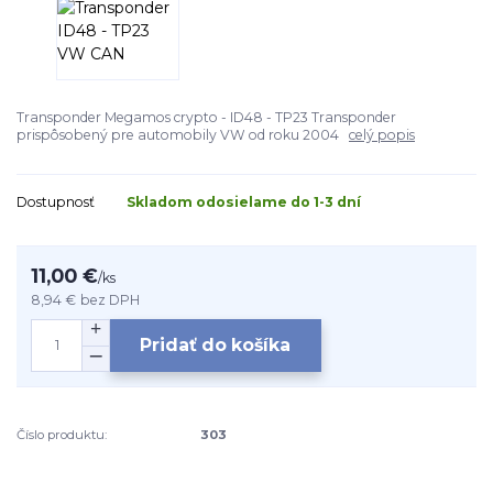
Transponder Megamos crypto - ID48 - TP23 Transponder
prispôsobený pre automobily VW od roku 2004
celý popis
Dostupnosť
Skladom odosielame do 1-3 dní
11,00 €
/
ks
8,94 €
bez DPH
Pridať do košíka
Číslo produktu:
303