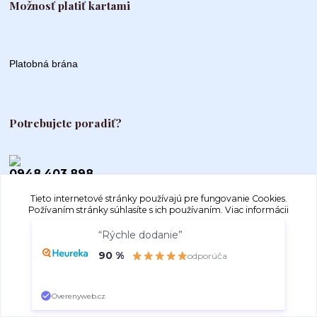
Možnosť platiť kartami
Platobná brána
Potrebujete poradiť?
0948 403 898
Tieto internetové stránky používajú pre fungovanie Cookies.
info@autogood.sk
Požívaním stránky súhlasíte s ich používaním.
Viac informácii
“Rýchle dodanie”
Súhlasím
Nastavenia
90 %
odporúča
Súhlas môžete odmietnuť
tu
.
Overenyweb.cz
Vytvorené na
Eshop-rychlo.sk