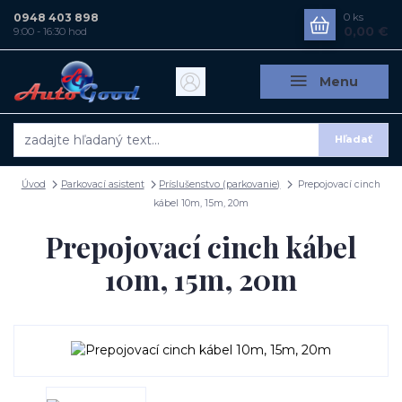
0948 403 898
0
ks
0,00 €
9:00 - 16:30 hod
Menu
Hľadať
Úvod
Parkovací asistent
Príslušenstvo (parkovanie)
Prepojovací cinch
kábel 10m, 15m, 20m
Prepojovací cinch kábel
10m, 15m, 20m