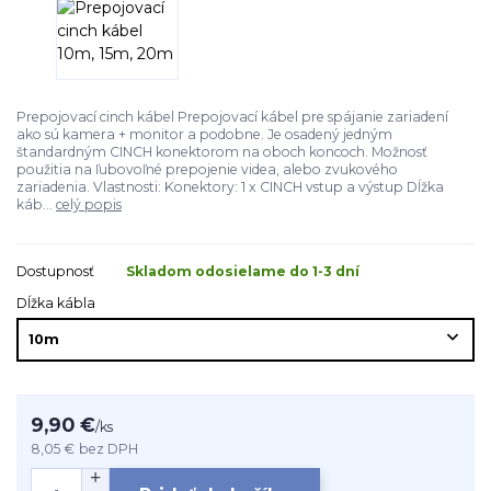
Prepojovací cinch kábel Prepojovací kábel pre spájanie zariadení
ako sú kamera + monitor a podobne. Je osadený jedným
štandardným CINCH konektorom na oboch koncoch. Možnosť
použitia na ľubovoľné prepojenie videa, alebo zvukového
zariadenia. Vlastnosti: Konektory: 1 x CINCH vstup a výstup Dĺžka
káb...
celý popis
Dostupnosť
Skladom odosielame do 1-3 dní
Dĺžka kábla
9,90 €
/
ks
8,05 €
bez DPH