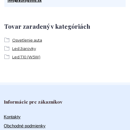
info@autogood.sk
Tovar zaradený v kategóriách
Osvetlenie auta
Led žiarovky
Led T10 (W5W)
Informácie pre zákazníkov
Kontakty
Obchodné podmienky