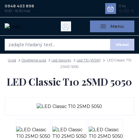
0948 403 898
0
ks
0,00 €
9:00 - 16:30 hod
Menu
Hľadať
Úvod
Osvetlenie auta
Led žiarovky
Led T10 (W5W)
LED Classic T10
2SMD 5050
LED Classic T10 2SMD 5050