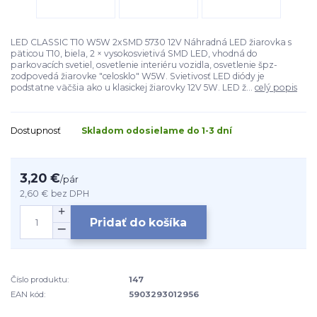
LED CLASSIC T10 W5W 2xSMD 5730 12V Náhradná LED žiarovka s
päticou T10, biela, 2 × vysokosvietivá SMD LED, vhodná do
parkovacích svetiel, osvetlenie interiéru vozidla, osvetlenie špz-
zodpovedá žiarovke "celosklo" W5W. Svietivosť LED diódy je
podstatne väčšia ako u klasickej žiarovky 12V 5W. LED ž...
celý popis
Dostupnosť
Skladom odosielame do 1-3 dní
3,20 €
/
pár
2,60 €
bez DPH
Pridať do košíka
Číslo produktu:
147
EAN kód:
5903293012956