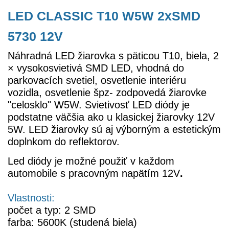
LED CLASSIC T10 W5W 2xSMD
5730 12V
Náhradná LED žiarovka s päticou T10, biela, 2
× vysokosvietivá SMD LED, vhodná do
parkovacích svetiel, osvetlenie interiéru
vozidla, osvetlenie špz- zodpovedá žiarovke
"celosklo" W5W. Svietivosť LED diódy je
podstatne väčšia ako u klasickej žiarovky 12V
5W. LED žiarovky sú aj výborným a estetickým
doplnkom do reflektorov.
Led diódy je možné použiť v každom
automobile s pracovným napätím 12V
.
Vlastnosti:
počet a typ: 2 SMD
farba: 5600K (studená biela)