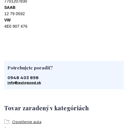
7701207830
SAAB
12 79 0592
VW
4E0 907 476
Potrebujete poradiť?
0948 403 898
info@autogood.sk
Tovar zaradený v kategóriách
Osvetlenie auta