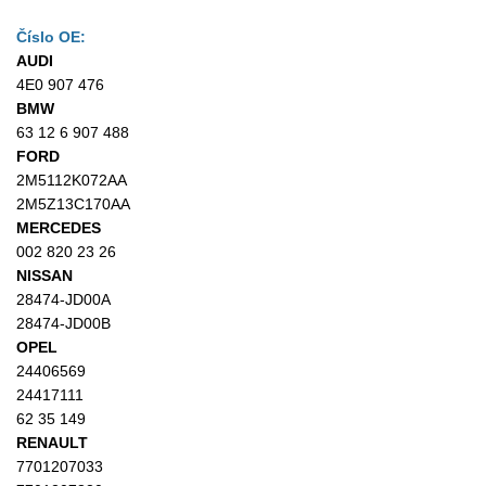
Číslo OE:
AUDI
4E0 907 476
BMW
63 12 6 907 488
FORD
2M5112K072AA
2M5Z13C170AA
MERCEDES
002 820 23 26
NISSAN
28474-JD00A
28474-JD00B
OPEL
24406569
24417111
62 35 149
RENAULT
7701207033