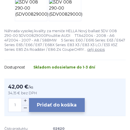
Náhrada vysokej kvality za meniče HELLA Nový ballast 5DV 008
290-00 5DV00829000Použitie:AUDI TTA42004 - 2008 - A6
4F2004 - 2007 - A8 / S8BMW 5 Series: E60 / E616 Series: E63 / E647
Series: E65 / E66 / E67 / E68X Series: E83 X3 / E83 X3 LCI / E53 X5Z
Series: E85 Z4 Roadster / E86 Z4 CoupeCHRY...
celý popis
Dostupnosť
Skladom odosielame do 1-3 dní
42,00 €
/
ks
34,15 €
bez DPH
Pridať do košíka
Číslo produktu:
02620