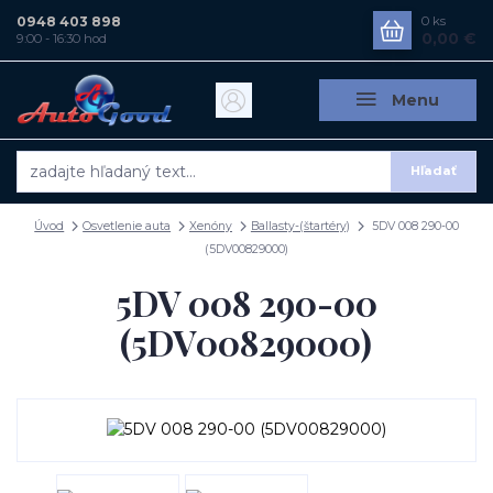
0948 403 898
0
ks
0,00 €
9:00 - 16:30 hod
Menu
Hľadať
Úvod
Osvetlenie auta
Xenóny
Ballasty-(štartéry)
5DV 008 290-00
(5DV00829000)
5DV 008 290-00
(5DV00829000)