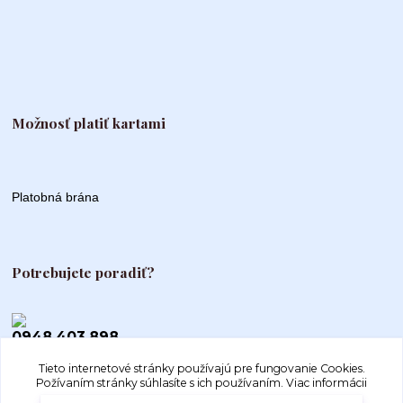
Možnosť platiť kartami
Platobná brána
Potrebujete poradiť?
0948 403 898
Tieto internetové stránky používajú pre fungovanie Cookies.
info@autogood.sk
Požívaním stránky súhlasíte s ich používaním.
Viac informácii