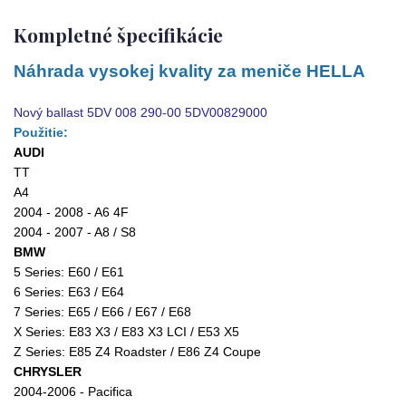
Kompletné špecifikácie
Náhrada vysokej kvality za meniče HELLA
Nový ballast 5DV 008 290-00 5DV00829000
Použitie:
AUDI
TT
A4
2004 - 2008 - A6 4F
2004 - 2007 - A8 / S8
BMW
5 Series: E60 / E61
6 Series: E63 / E64
7 Series: E65 / E66 / E67 / E68
X Series: E83 X3 / E83 X3 LCI / E53 X5
Z Series: E85 Z4 Roadster / E86 Z4 Coupe
CHRYSLER
2004-2006 - Pacifica