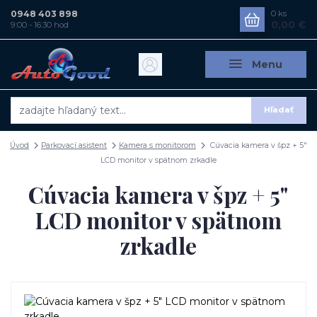
0948 403 898
0
ks
0,00 €
9:00 - 16:30 hod
Menu
Hľadať
Úvod
Parkovací asistent
Kamera s monitorom
Cúvacia kamera v špz + 5"
LCD monitor v spätnom zrkadle
Cúvacia kamera v špz + 5"
LCD monitor v spätnom
zrkadle