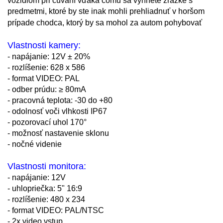
vozidlom pri cúvaní vďaka čomu sa vyhnete zrážke s
predmetmi, ktoré by ste inak mohli prehliadnuť v horšom
prípade chodca, ktorý by sa mohol za autom pohybovať
Vlastnosti kamery:
- napájanie: 12V ±
20%
- rozlíšenie: 628 x 586
- format VIDEO: PAL
- odber prúdu:
≥ 80mA
- pracovná teplota: -30 do +80
- odolnosť voči vlhkosti IP67
- pozorovací uhol 170°
- možnosť nastavenie sklonu
- nočné videnie
Vlastnosti monitora:
- napájanie: 12V
- uhlopriečka: 5" 16:9
- rozlíšenie: 480 x 234
- format VIDEO: PAL/NTSC
- 2x video vstup