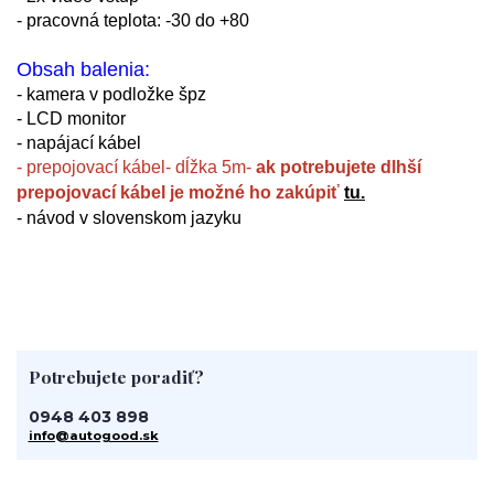
- pracovná teplota: -30 do +80
Obsah balenia:
- kamera v podložke špz
- LCD monitor
- napájací kábel
- prepojovací kábel- dĺžka 5m-
ak potrebujete dlhší
prepojovací kábel je možné ho zakúpiť
tu.
- návod v slovenskom jazyku
Potrebujete poradiť?
0948 403 898
info@autogood.sk