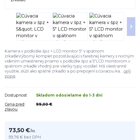
Kamera v podložke špz + LCD monitor 5" v spätnom
zrkadleVýborný komplet pozostávajúci s farebnej kamery s nočným
videním umiestnenej priamo v podložke špz a 5"LCD monitorom v
spätnom zrkadle vhodný pre všetky typy vozidiel. Má všestranné
využitie, slúži ako spätné zrkadlo a po prepojení s cúvacou ka...
celý
popis
Dostupnosť
Skladom odosielame do 1-3 dní
Cena pred
99,00 €
zľavou
73,50 €
/
ks
59,76 €
bez DPH