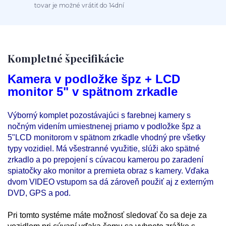
tovar je možné vrátiť do 14dní
Kompletné špecifikácie
Kamera v podložke špz + LCD
monitor 5" v spätnom zrkadle
Výborný komplet pozostávajúci s farebnej kamery s
nočným videním umiestnenej priamo v podložke špz a
5"LCD monitorom v spätnom zrkadle vhodný pre všetky
typy vozidiel. Má všestranné využitie, slúži ako spätné
zrkadlo a po prepojení s cúvacou kamerou po zaradení
spiatočky ako monitor a premieta obraz s kamery. Vďaka
dvom VIDEO vstupom sa dá zároveň použiť aj z externým
DVD, GPS a pod.
Pri tomto systéme máte možnosť sledovať čo sa deje za