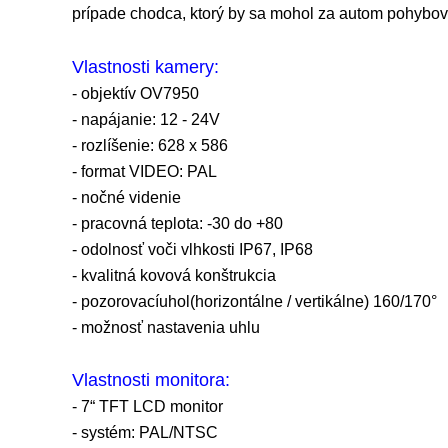
prípade chodca, ktorý by sa mohol za autom pohybov
Vlastnosti kamery:
- objektív OV7950
- napájanie: 12 - 24V
- rozlíšenie: 628 x 586
- format VIDEO: PAL
- nočné videnie
- pracovná teplota: -30 do +80
- odolnosť voči vlhkosti IP67
, IP68
- kvalitná kovová konštrukcia
- pozorovací
uhol
(
horizontálne / vertikálne) 160/170°
- možnosť nastavenia uhlu
Vlastnosti monitora:
- 7“ TFT LCD monitor
- systém: PAL/NTSC