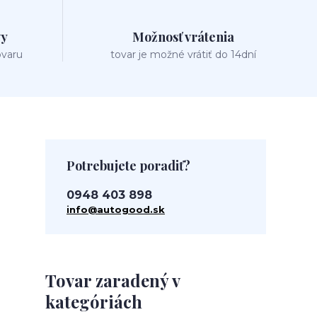
vy
Možnosť vrátenia
ovaru
tovar je možné vrátiť do 14dní
Potrebujete poradiť?
0948 403 898
info@autogood.sk
Tovar zaradený v
kategóriách