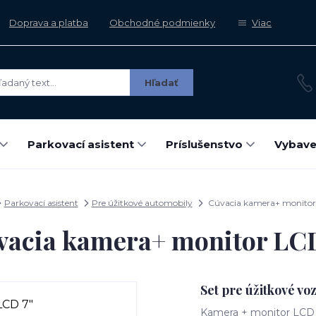
Doprava a platba
Obchodné podmienky
Viac
Hľadať
Parkovací asistent
Príslušenstvo
Vybave
Parkovací asistent
Pre úžitkové automobily
Cúvacia kamera+ monitor
vacia kamera+ monitor LCD
Set pre úžitkové vo
Kamera + monitor LCD 