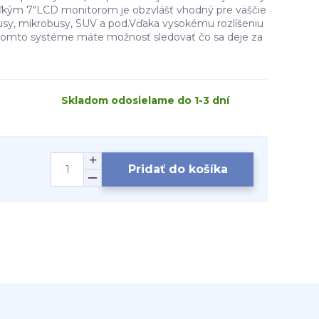
ľkým 7"LCD monitorom je obzvlášť vhodný pre väščie
busy, mikrobusy, SUV a pod.Vďaka vysokému rozlíšeniu
i tomto systéme máte možnosť sledovať čo sa deje za
Skladom odosielame do 1-3 dní
Pridať do košíka