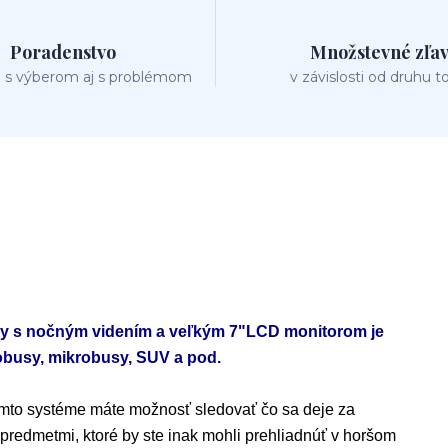
Poradenstvo
Množstevné zľa
 s výberom aj s problémom
v závislosti od druhu t
ry s nočným videním a veľkým 7"LCD monitorom je
tobusy, mikrobusy, SUV a pod.
tomto systéme máte možnosť sledovať čo sa deje za
predmetmi, ktoré by ste inak mohli prehliadnúť v horšom