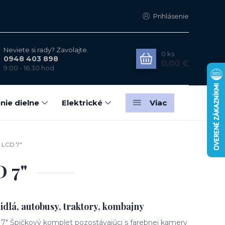
Prihlásenie
Neviete si rady? Zavolajte.
0
ks
0948 403 898
0,00 €
9:00 - 16:30 hod
nie dielne
Elektrické
Viac
 LCD 7"
 7"
zidlá, autobusy, traktory, kombajny
7" Špičkový komplet pozostávajúci s farebnej kamery