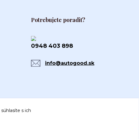
Potrebujete poradiť?
0948 403 898
info@autogood.sk
súhlasíte s ich