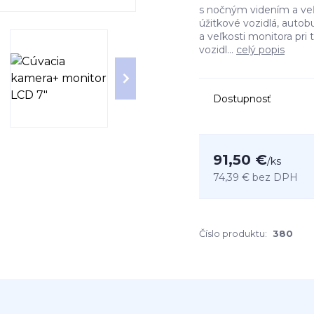
s nočným videním a ve
úžitkové vozidlá, auto
a veľkosti monitora pr
vozidl...
celý popis
Dostupnosť
91,50 €
/
ks
74,39 €
bez DPH
Číslo produktu:
380