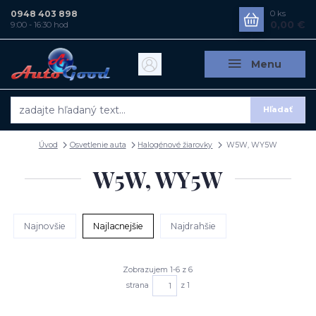
0948 403 898
0
ks
0,00 €
9:00 - 16:30 hod
Menu
Hľadať
Úvod
Osvetlenie auta
Halogénové žiarovky
W5W, WY5W
W5W, WY5W
Najnovšie
Najlacnejšie
Najdrahšie
Zobrazujem 1-6 z 6
strana
z 1