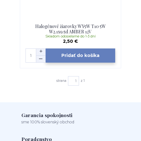
Halogénové žiarovky WY5W T10 5W
W2.1x9.5d AMBER 12V
Skladom odosielame do 1-3 dní
2,50 €
Pridať do košíka
strana
z 1
Garancia spokojnosti
sme 100% slovenský obchod
Poradenstvo