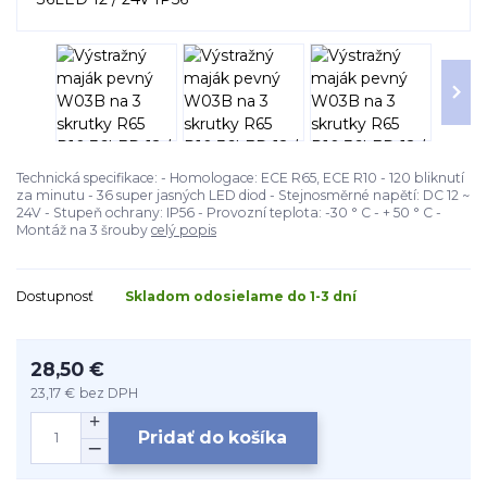
Technická specifikace: - Homologace: ECE R65, ECE R10 - 120 bliknutí
za minutu - 36 super jasných LED diod - Stejnosměrné napětí: DC 12 ~
24V - Stupeň ochrany: IP56 - Provozní teplota: -30 ° C - + 50 ° C -
Montáž na 3 šrouby
celý popis
Dostupnosť
Skladom odosielame do 1-3 dní
28,50 €
23,17 €
bez DPH
Pridať do košíka