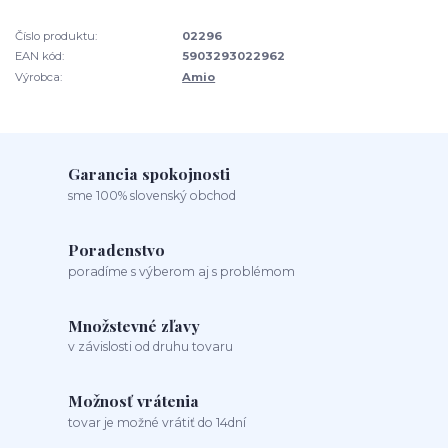
Číslo produktu:
02296
EAN kód:
5903293022962
Výrobca:
Amio
Garancia spokojnosti
sme 100% slovenský obchod
Poradenstvo
poradíme s výberom aj s problémom
Množstevné zľavy
v závislosti od druhu tovaru
Možnosť vrátenia
tovar je možné vrátiť do 14dní