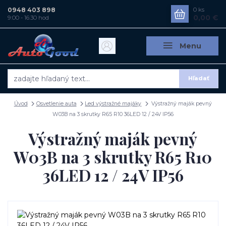
0948 403 898
0
ks
0,00 €
9:00 - 16:30 hod
Menu
Hľadať
Úvod
Osvetlenie auta
Led výstražné majáky
Výstražný maják pevný
W03B na 3 skrutky R65 R10 36LED 12 / 24V IP56
Výstražný maják pevný
W03B na 3 skrutky R65 R10
36LED 12 / 24V IP56