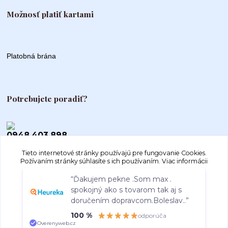
Možnosť platiť kartami
Platobná brána
Potrebujete poradiť?
0948 403 898
Tieto internetové stránky používajú pre fungovanie Cookies.
info@autogood.sk
Požívaním stránky súhlasíte s ich používaním.
Viac informácii
“Ďakujem pekne .Som max .
spokojný ako s tovarom tak aj s
Súhlasím
Nastavenia
doručením dopravcom.Boleslav..”
100 %
odporúča
Súhlas môžete odmietnuť
tu
.
Overenyweb.cz
Vytvorené na
Eshop-rychlo.sk