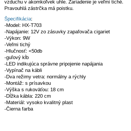
vzduchu v akomkoľvek uhle. Zariadenie je veľmi tiché.
Pravouhlá zástrčka má poistku.
Špecifikácia
:
-Model: HX-T703
-Napájanie: 12V zo zásuvky zapaľovača cigariet
-Výkon: 9W
-Veľmi tichý
-Hlučnosť: <50db
-guľový kĺb
-LED indikujúca správne pripojenie napájania
-Vypínač na kábli
-Dva režimy vetra: normálny a rýchly
-Montáž: s prísavkou
-
Výška s rukoväťou: 18 cm
-Dĺžka kábla: 220 cm
-Materiál: vysoko kvalitný plast
-Čierna farba