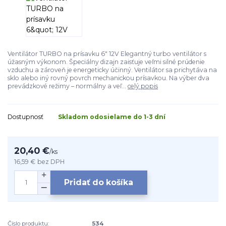
Ventilátor TURBO na prísavku 6" 12V Elegantný turbo ventilátor s
úžasným výkonom. Špeciálny dizajn zaisťuje veľmi silné prúdenie
vzduchu a zároveň je energeticky účinný. Ventilátor sa prichytáva na
sklo alebo iný rovný povrch mechanickou prísavkou. Na výber dva
prevádzkové režimy – normálny a veľ...
celý popis
Dostupnosť
Skladom odosielame do 1-3 dní
20,40 €
/
ks
16,59 €
bez DPH
Pridať do košíka
Číslo produktu:
534