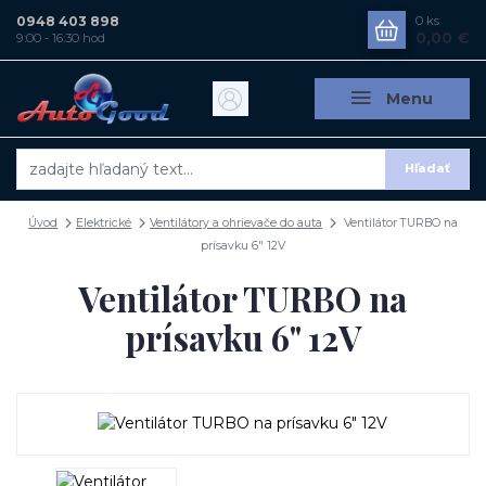
0948 403 898
0
ks
0,00 €
9:00 - 16:30 hod
Menu
Hľadať
Úvod
Elektrické
Ventilátory a ohrievače do auta
Ventilátor TURBO na
prísavku 6" 12V
Ventilátor TURBO na
prísavku 6" 12V