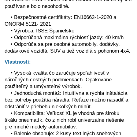
používanie bolo nepohodlné.
• Bezpečnostné certifikáty: EN16662-1-2020 a
ONORM 5121- 2021
• Výrobca: ISSE Španielsko
• Odporúčaná maximálna rýchlosť jazdy: 40 km/h
• Odporúča sa pre osobné automobily, dodávky,
dodávkové vozidlá, SUV a tiež vozidlá s pohonom 4x4.
Vlastnosti:
• Vysoká kvalita čo zaručuje spoľahlivosť v
náročných cestných podmienkach. Opakovane
použiteľný a umývateľný výrobok.
• Jednoduchá montáž: Intuitívna a rýchla inštalácia
bez potreby použitia náradia. Reťaze možno nasadiť a
odstrániť v priebehu niekoľkých minút.
• Kompatibilita: Veľkosť XL je vhodná pre širokú
škálu pneumatík, čo z nich robí univerzálne riešenie
pre mnohé modely automobilov.
• Balenie obsahuje: 2 kusy textilných snehových