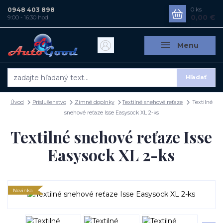
0948 403 898
0
ks
0,00 €
9:00 - 16:30 hod
Menu
Hľadať
Úvod
Príslušenstvo
Zimné doplnky
Textilné snehové reťaze
Textilné
snehové reťaze Isse Easysock XL 2-ks
Textilné snehové reťaze Isse
Easysock XL 2-ks
Novinka