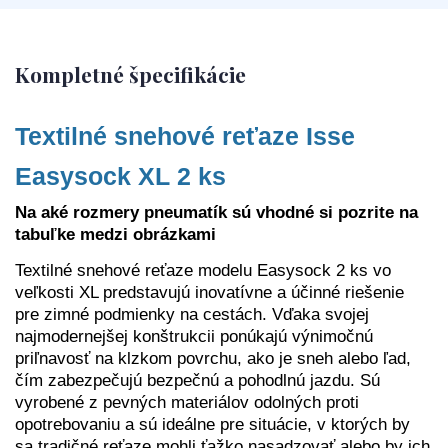
Kompletné špecifikácie
Textilné snehové reťaze Isse
Easysock XL 2 ks
Na aké rozmery pneumatík sú vhodné si pozrite na
tabuľke medzi obrázkami
Textilné snehové reťaze modelu Easysock 2 ks vo
veľkosti XL predstavujú inovatívne a účinné riešenie
pre zimné podmienky na cestách. Vďaka svojej
najmodernejšej konštrukcii ponúkajú výnimočnú
priľnavosť na klzkom povrchu, ako je sneh alebo ľad,
čím zabezpečujú bezpečnú a pohodlnú jazdu. Sú
vyrobené z pevných materiálov odolných proti
opotrebovaniu a sú ideálne pre situácie, v ktorých by
sa tradičné reťaze mohli ťažko nasadzovať alebo by ich