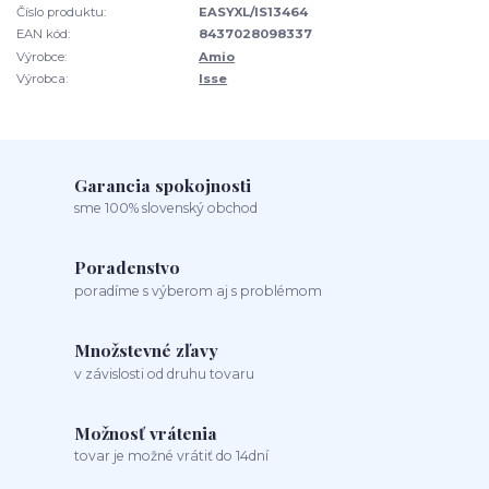
Číslo produktu:
EASYXL/IS13464
EAN kód:
8437028098337
Výrobce:
Amio
Výrobca:
Isse
Garancia spokojnosti
sme 100% slovenský obchod
Poradenstvo
poradíme s výberom aj s problémom
Množstevné zľavy
v závislosti od druhu tovaru
Možnosť vrátenia
tovar je možné vrátiť do 14dní