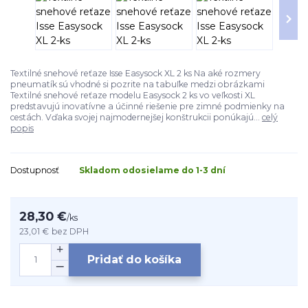
Textilné snehové reťaze Isse Easysock XL 2 ks Na aké rozmery
pneumatík sú vhodné si pozrite na tabuľke medzi obrázkami
Textilné snehové reťaze modelu Easysock 2 ks vo veľkosti XL
predstavujú inovatívne a účinné riešenie pre zimné podmienky na
cestách. Vďaka svojej najmodernejšej konštrukcii ponúkajú...
celý
popis
Dostupnosť
Skladom odosielame do 1-3 dní
28,30 €
/
ks
23,01 €
bez DPH
Pridať do košíka