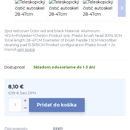
2pcs red cover Color:red and black Material: Aluminum
+EVA+Polyester+Chinlon Product size: Plastic brush head 13X14.5CM
Total length:28-47CM Diameter of brush handle:1.5CM Microfiber
cleaning pad 13.5X15CM Product configuration:Plastic brush + 2x
microfi
celý popis
Dostupnosť
Skladom odosielame do 1-3 dní
8,10 €
6,59 €
bez DPH
Pridať do košíka
Číslo produktu:
02611