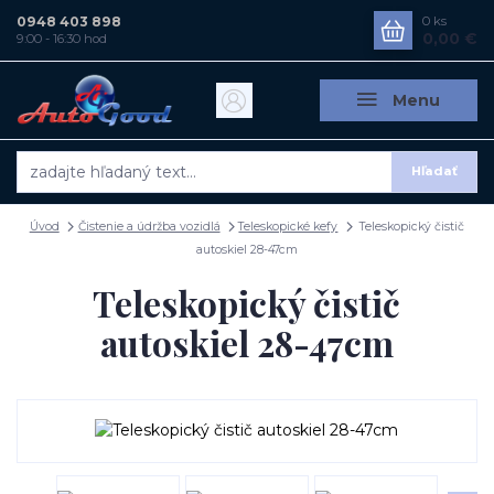
0948 403 898
0
ks
0,00 €
9:00 - 16:30 hod
Menu
Hľadať
Úvod
Čistenie a údržba vozidlá
Teleskopické kefy
Teleskopický čistič
autoskiel 28-47cm
Teleskopický čistič
autoskiel 28-47cm