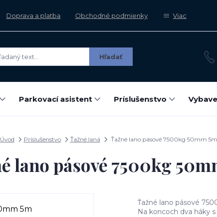
Doprava a platba
Obchodné podmienky
Viac
Hľadať
Parkovací asistent
Príslušenstvo
Vybave
Úvod
Príslušenstvo
Ťažné laná
Ťažné lano pásové 7500kg 50mm 5
é lano pásové 7500kg 50
Ťažné lano pásové 750
Na koncoch dva háky s 