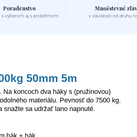
Poradenstvo
Množstevné zľa
 s výberom aj s problémom
v závislosti od druhu t
500kg 50mm 5m
. Na koncoch dva háky s (pružinovou)
 odolného materiálu. Pevnosť do 7500 kg.
 a snažte sa udržať lano napnuté.
 m hák + hák