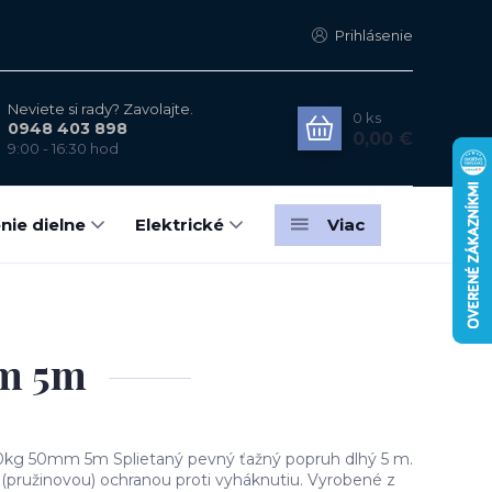
Prihlásenie
Neviete si rady? Zavolajte.
0
ks
0948 403 898
0,00 €
9:00 - 16:30 hod
nie dielne
Elektrické
Viac
m
mm 5m
0kg 50mm 5m Splietaný pevný ťažný popruh dlhý 5 m.
(pružinovou) ochranou proti vyháknutiu. Vyrobené z