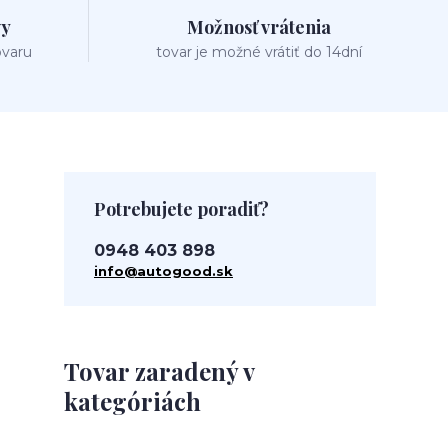
vy
Možnosť vrátenia
ovaru
tovar je možné vrátiť do 14dní
Potrebujete poradiť?
0948 403 898
info@autogood.sk
Tovar zaradený v
kategóriách