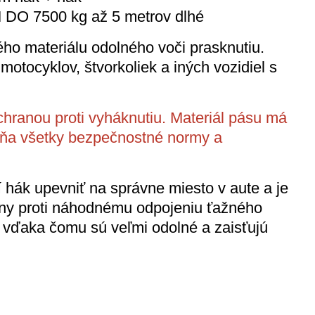
M DO 7500 kg
až 5 metrov dlhé
ho materiálu odolného voči prasknutiu.
motocyklov, štvorkoliek a iných vozidiel s
hranou proti vyháknutiu. Materiál pásu má
ĺňa všetky bezpečnostné normy a
 hák upevniť na správne miesto v aute a je
ny proti náhodnému odpojeniu ťažného
, vďaka čomu sú veľmi odolné a zaisťujú