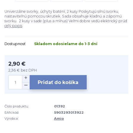
Univerzálne svorky, úchyty batérií, 2 kusy Poskytujú silnú svorku,
nastaviteľnú pomocou skrutiek. Sada obsahuje kladnú a zápornú
svorku. 2 kusy v sade (plus a mínus) Veľmi dobre vedú elektrický prúd
celý popis
Dostupnosť
Skladom odosielame do 1-3 dní
2,90 €
2,36 €
bez DPH
Pridať do košíka
Číslo produktu:
01392
EAN kód:
5903293013922
Výrobca:
Amio