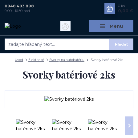
0948 403 898
0
ks
0,00 €
9:00 - 16:30 hod
Menu
Hľadať
Úvod
Elektrické
Svorky na autobatériu
Svorky batériové 2ks
Svorky batériové 2ks