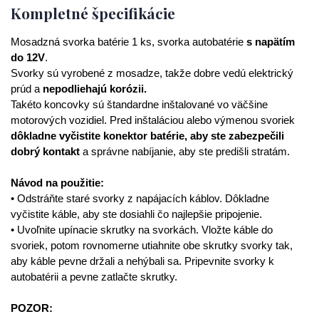
Kompletné špecifikácie
Mosadzná svorka batérie 1 ks, svorka autobatérie
s napätím
do 12V
.
Svorky sú vyrobené z mosadze, takže dobre vedú elektrický
prúd a
nepodliehajú korózii.
Takéto koncovky sú štandardne inštalované vo väčšine
motorových vozidiel. Pred inštaláciou alebo výmenou svoriek
dôkladne vyčistite konektor batérie, aby ste zabezpečili
dobrý kontakt
a správne nabíjanie, aby ste predišli stratám.
Návod na použitie:
• Odstráňte staré svorky z napájacích káblov. Dôkladne
vyčistite káble, aby ste dosiahli čo najlepšie pripojenie.
• Uvoľnite upínacie skrutky na svorkách. Vložte káble do
svoriek, potom rovnomerne utiahnite obe skrutky svorky tak,
aby káble pevne držali a nehýbali sa. Pripevnite svorky k
autobatérii a pevne zatlačte skrutky.
POZOR: