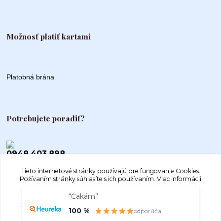
Možnosť platiť kartami
Platobná brána
Potrebujete poradiť?
0948 403 898
Tieto internetové stránky používajú pre fungovanie Cookies.
info@autogood.sk
Požívaním stránky súhlasíte s ich používaním.
Viac informácii
“Čakám”
Súhlasím
Nastavenia
100 %
odporúča