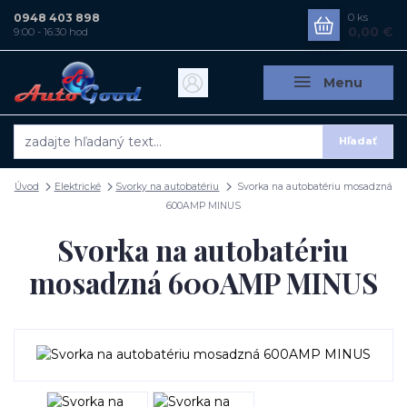
0948 403 898
0
ks
0,00 €
9:00 - 16:30 hod
Menu
Hľadať
Úvod
Elektrické
Svorky na autobatériu
Svorka na autobatériu mosadzná
600AMP MINUS
Svorka na autobatériu
mosadzná 600AMP MINUS