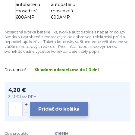
Mosadzná svorka batérie 1 ks, svorka autobatérie s napätím do 12V.
Svorky sú vyrobené z mosadze, takže dobre vedú elektrický prúd a
nepodliehajú korózii. Takéto koncovky sú štandardne inštalované vo
väčšine motorových vozidiel. Pred inštaláciou alebo výmenou
svoriek dôkladne vyčistite konektor baté...
celý popis
Dostupnosť
Skladom odosielame do 1-3 dní
4,20 €
3,41 €
bez DPH
Pridať do košíka
Číslo produktu:
01661M