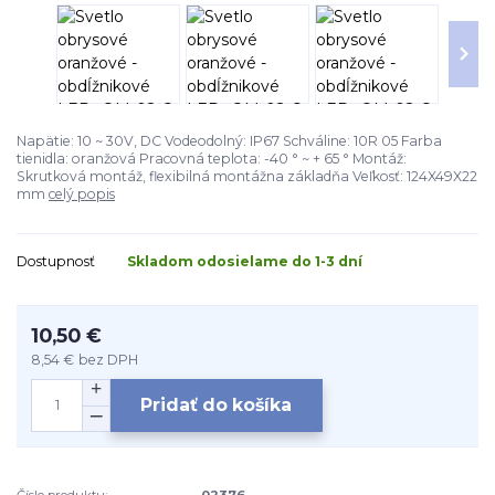
Napätie: 10 ~ 30V, DC Vodeodolný: IP67 Schváline: 10R 05 Farba
tienidla: oranžová Pracovná teplota: -40 ° ~ + 65 ° Montáž:
Skrutková montáž, flexibilná montážna základňa Veľkosť: 124X49X22
mm
celý popis
Dostupnosť
Skladom odosielame do 1-3 dní
10,50 €
8,54 €
bez DPH
Pridať do košíka
Číslo produktu:
02376