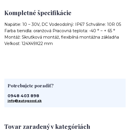
Kompletné špecifikácie
Napätie: 10 ~ 30V, DC Vodeodolný: IP67 Schváline: 10R 05
Farba tienidla: oranžová Pracovná teplota: -40 ° ~ + 65 °
Montáž: Skrutková montáž, flexibilná montážna základňa
Veľkosť: 124X49X22 mm
Potrebujete poradiť?
0948 403 898
info@autogood.sk
Tovar zaradený v kategóriách