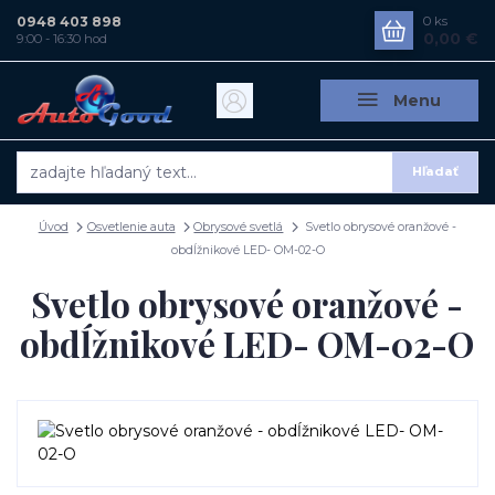
0948 403 898
0
ks
0,00 €
9:00 - 16:30 hod
Menu
Hľadať
Úvod
Osvetlenie auta
Obrysové svetlá
Svetlo obrysové oranžové -
obdĺžnikové LED- OM-02-O
Svetlo obrysové oranžové -
obdĺžnikové LED- OM-02-O