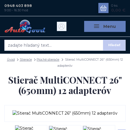
0948 403 898
0
ks
0,00 €
9:00 - 16:30 hod
Menu
Hľadať
Úvod
Stierače
Ploché stierače
Stierač MultiCONNECT 26" (650mm) 12
adapteróv
Stierač MultiCONNECT 26"
(650mm) 12 adapteróv