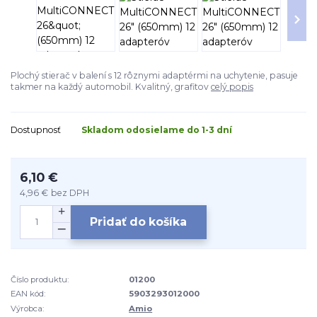
Plochý stierač v balení s 12 rôznymi adaptérmi na uchytenie, pasuje
takmer na každý automobil. Kvalitný, grafitov
celý popis
Dostupnosť
Skladom odosielame do 1-3 dní
6,10 €
4,96 €
bez DPH
Pridať do košíka
Číslo produktu:
01200
EAN kód:
5903293012000
Výrobca:
Amio