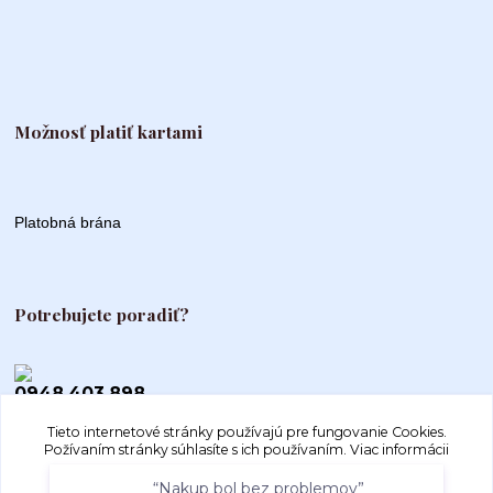
Možnosť platiť kartami
Platobná brána
Potrebujete poradiť?
0948 403 898
Tieto internetové stránky používajú pre fungovanie Cookies.
info@autogood.sk
Požívaním stránky súhlasíte s ich používaním.
Viac informácii
“Nakup bol bez problemov”