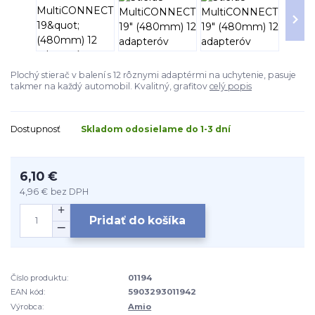
Plochý stierač v balení s 12 rôznymi adaptérmi na uchytenie, pasuje
takmer na každý automobil. Kvalitný, grafitov
celý popis
Dostupnosť
Skladom odosielame do 1-3 dní
6,10 €
4,96 €
bez DPH
Pridať do košíka
Číslo produktu:
01194
EAN kód:
5903293011942
Výrobca:
Amio