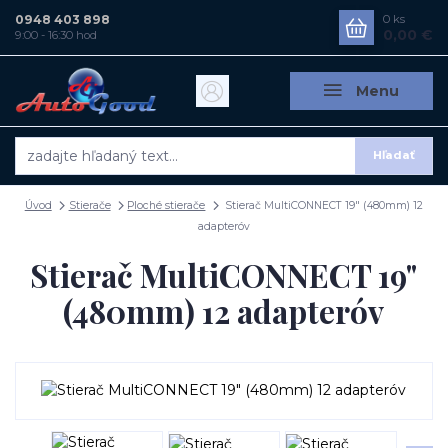
0948 403 898
0
ks
0,00 €
9:00 - 16:30 hod
Menu
Hľadať
Úvod
Stierače
Ploché stierače
Stierač MultiCONNECT 19" (480mm) 12
adapteróv
Stierač MultiCONNECT 19"
(480mm) 12 adapteróv